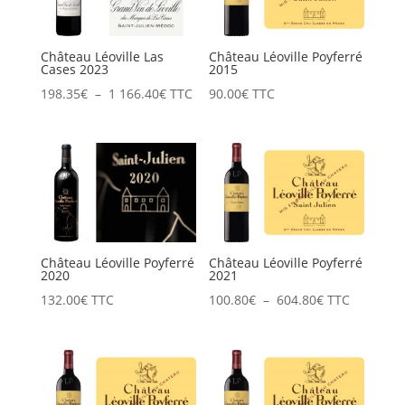
1
2
411.20€
282.40€
Château Léoville Las
Château Léoville Poyferré
Cases 2023
2015
Plage
198.35
€
–
1 166.40
€
TTC
90.00
€
TTC
de
prix :
198.35€
à
1
166.40€
Château Léoville Poyferré
Château Léoville Poyferré
2020
2021
Plage
132.00
€
TTC
100.80
€
–
604.80
€
TTC
de
prix :
100.80€
à