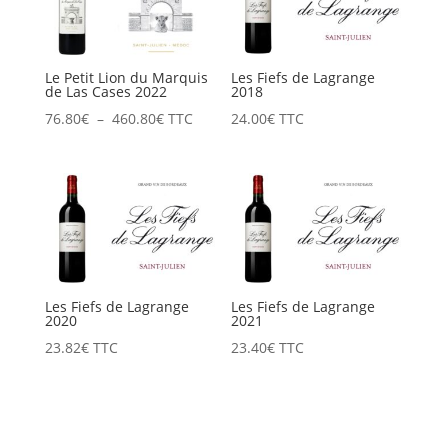
511.20€
322.50€
Le Petit Lion du Marquis
Les Fiefs de Lagrange
de Las Cases 2022
2018
Plage
76.80
€
–
460.80
€
TTC
24.00
€
TTC
de
prix :
76.80€
à
460.80€
Les Fiefs de Lagrange
Les Fiefs de Lagrange
2020
2021
23.82
€
TTC
23.40
€
TTC