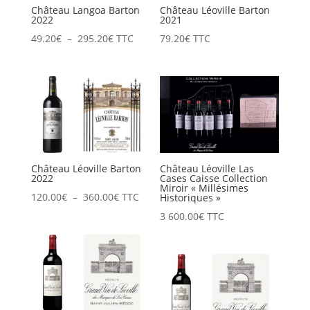
Château Langoa Barton
Château Léoville Barton
2022
2021
Plage
49.20
€
–
295.20
€
TTC
79.20
€
TTC
de
prix :
49.20€
à
295.20€
Château Léoville Barton
Château Léoville Las
2022
Cases Caisse Collection
Miroir « Millésimes
Plage
120.00
€
–
360.00
€
TTC
Historiques »
de
3 600.00
€
TTC
prix :
120.00€
à
360.00€