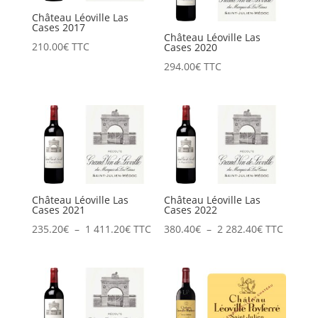
Château Léoville Las
Cases 2017
Château Léoville Las
210.00
€
TTC
Cases 2020
294.00
€
TTC
Château Léoville Las
Château Léoville Las
Cases 2021
Cases 2022
Plage
Plage
235.20
€
–
1 411.20
€
TTC
380.40
€
–
2 282.40
€
TTC
de
de
prix :
prix :
235.20€
380.40€
à
à