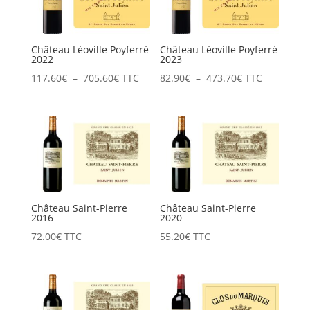
604.80€
Château Léoville Poyferré
Château Léoville Poyferré
2022
2023
Plage
Plage
117.60
€
–
705.60
€
TTC
82.90
€
–
473.70
€
TTC
de
de
prix :
prix :
117.60€
82.90€
à
à
705.60€
473.70€
Château Saint-Pierre
Château Saint-Pierre
2016
2020
72.00
€
TTC
55.20
€
TTC