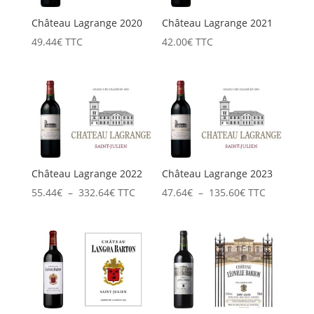
Château Lagrange 2020
Château Lagrange 2021
49.44
€
TTC
42.00
€
TTC
Château Lagrange 2022
Château Lagrange 2023
Plage
Plage
55.44
€
–
332.64
€
TTC
47.64
€
–
135.60
€
TTC
de
de
prix :
prix :
55.44€
47.64€
à
à
332.64€
135.60€