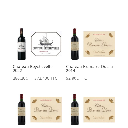
Château Beychevelle
Château Branaire-Ducru
2022
2014
Plage
286.20
€
–
572.40
€
TTC
52.80
€
TTC
de
prix :
286.20€
à
572.40€