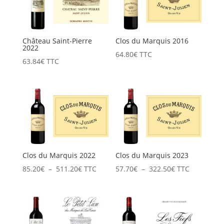
Château Saint-Pierre
Clos du Marquis 2016
2022
64.80
€
TTC
63.84
€
TTC
Clos du Marquis 2022
Clos du Marquis 2023
Plage
Plage
85.20
€
–
511.20
€
TTC
57.70
€
–
322.50
€
TTC
de
de
prix :
prix :
85.20€
57.70€
à
à