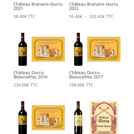
Château Branaire-Ducru
Château Branaire-Ducru
2021
2022
Plage
38.40
€
TTC
55.40
€
–
332.42
€
TTC
de
prix :
55.40€
à
332.42€
Château Ducru-
Château Ducru-
Beaucaillou 2016
Beaucaillou 2017
234.00
€
TTC
198.00
€
TTC