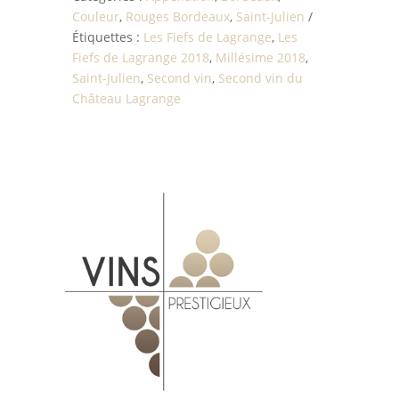
Couleur
,
Rouges Bordeaux
,
Saint-Julien
Étiquettes :
Les Fiefs de Lagrange
,
Les
Fiefs de Lagrange 2018
,
Millésime 2018
,
Saint-Julien
,
Second vin
,
Second vin du
Château Lagrange