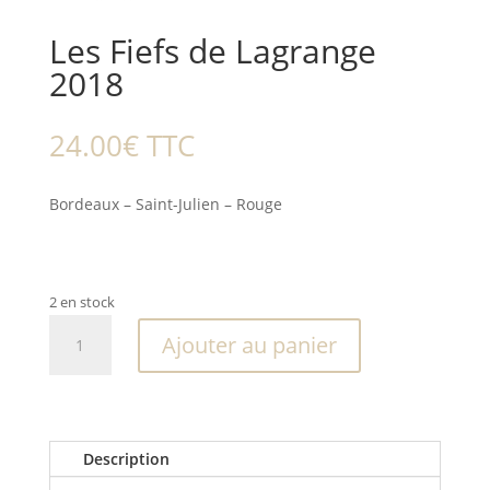
Les Fiefs de Lagrange
2018
24.00
€
TTC
Bordeaux – Saint-Julien – Rouge
2 en stock
quantité
Ajouter au panier
de
Les
Fiefs
de
Lagrange
Description
2018