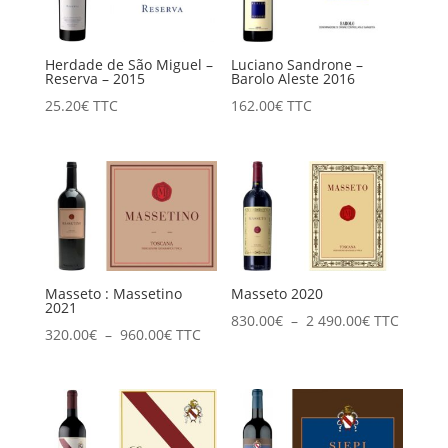
Herdade de São Miguel –
Luciano Sandrone –
Reserva – 2015
Barolo Aleste 2016
25.20
€
TTC
162.00
€
TTC
Masseto : Massetino
Masseto 2020
2021
Plage
830.00
€
–
2 490.00
€
TTC
Plage
320.00
€
–
960.00
€
TTC
de
de
prix :
prix :
830.00€
320.00€
à
à