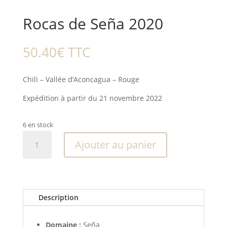
Rocas de Seña 2020
50.40
€
TTC
Chili – Vallée d’Aconcagua – Rouge
Expédition à partir du 21 novembre 2022
6 en stock
quantité
Ajouter au panier
de
Rocas
de
Seña
2020
Description
Domaine :
Seña