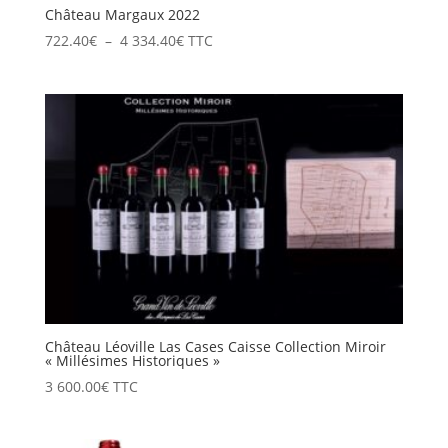
Château Margaux 2022
Plage
722.40
€
–
4 334.40
€
TTC
de
prix :
722.40€
à
4
334.40€
Château Léoville Las Cases Caisse Collection Miroir
« Millésimes Historiques »
3 600.00
€
TTC