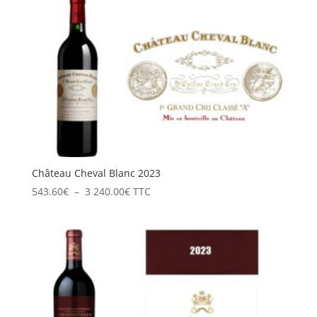
Château Cheval Blanc 2023
Plage
543.60
€
–
3 240.00
€
TTC
de
prix :
543.60€
à
3
240.00€