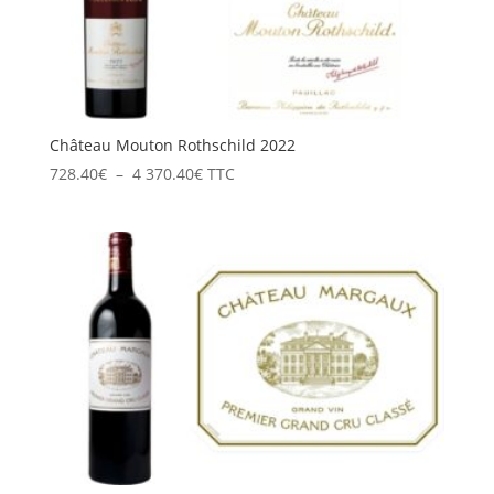
Château Mouton Rothschild 2022
Plage
728.40
€
–
4 370.40
€
TTC
de
prix :
728.40€
à
4
370.40€