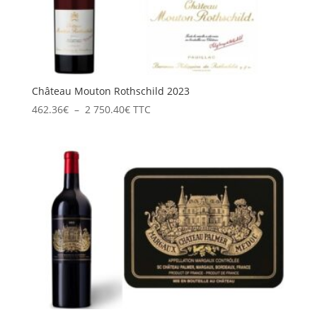
Château Mouton Rothschild 2023
Plage
462.36
€
–
2 750.40
€
TTC
de
prix :
462.36€
à
2
750.40€