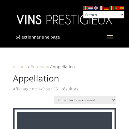
Sélectionner une page
Accueil
/
Bordeaux
/ Appellation
Appellation
Trié
Affichage de 1–9 sur 351 résultats
par
prix
décroissant