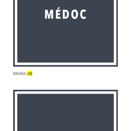
Medoc
(4)