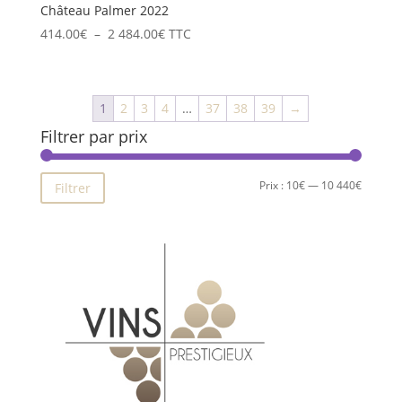
Château Palmer 2022
Plage
414.00
€
–
2 484.00
€
TTC
de
prix :
414.00€
1
2
3
4
…
37
38
39
→
à
Filtrer par prix
2
484.00€
Prix
Prix
Prix :
10€
—
10 440€
Filtrer
min
max