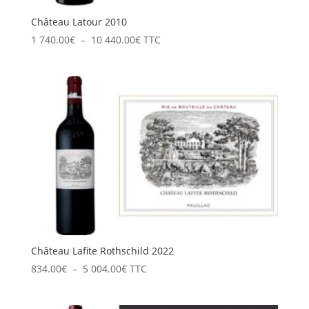
Château Latour 2010
Plage
1 740.00
€
–
10 440.00
€
TTC
de
prix :
1
740.00€
à
10
440.00€
Château Lafite Rothschild 2022
Plage
834.00
€
–
5 004.00
€
TTC
de
prix :