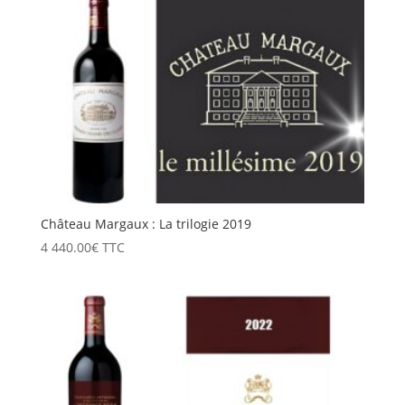
834.00€
à
5
004.00€
Château Margaux : La trilogie 2019
4 440.00
€
TTC