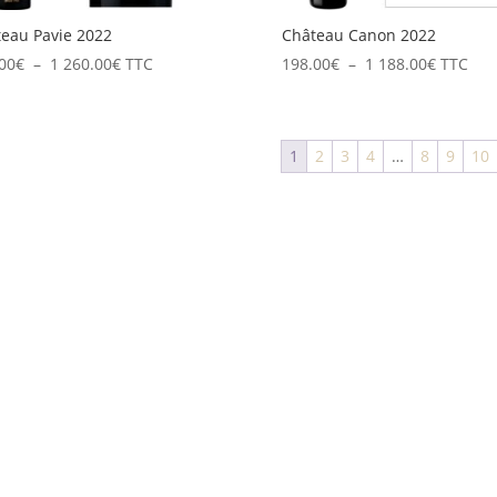
eau Pavie 2022
Château Canon 2022
Plage
Plage
00
€
–
1 260.00
€
TTC
198.00
€
–
1 188.00
€
TTC
de
de
prix :
prix :
420.00€
198.00€
1
2
3
4
…
8
9
10
à
à
1
1
260.00€
188.00€