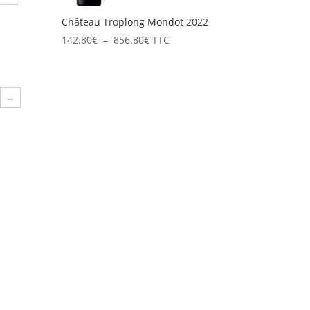
Château Troplong Mondot 2022
Plage
142.80
€
–
856.80
€
TTC
de
prix :
142.80€
→
à
856.80€