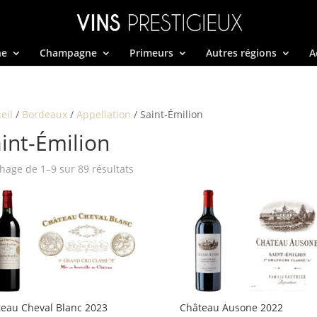
ne
Champagne
Primeurs
Autres régions
A
eil
/
Bordeaux
/
Appellation
/ Saint-Émilion
int-Émilion
Trié
chage de 1–9 sur 89 résultats
par
prix
décroissant
eau Cheval Blanc 2023
Château Ausone 2022