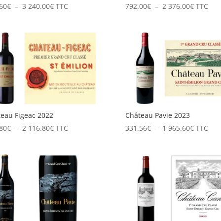
Plage
Plage
60
€
–
3 240.00
€
TTC
792.00
€
–
2 376.00
€
TTC
de
de
prix :
prix :
543.60€
792.00€
à
à
3
2
240.00€
376.00€
eau Figeac 2022
Château Pavie 2023
Plage
Plage
80
€
–
2 116.80
€
TTC
331.56
€
–
1 965.60
€
TTC
de
de
prix :
prix :
352.80€
331.56€
à
à
2
1
116.80€
965.60€