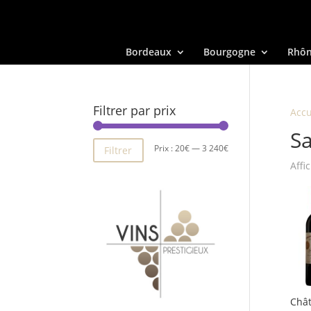
Bordeaux
Bourgogne
Rhô
Filtrer par prix
Accu
Sa
Prix
Prix
Prix :
20€
—
3 240€
Filtrer
Affi
min
max
Chât