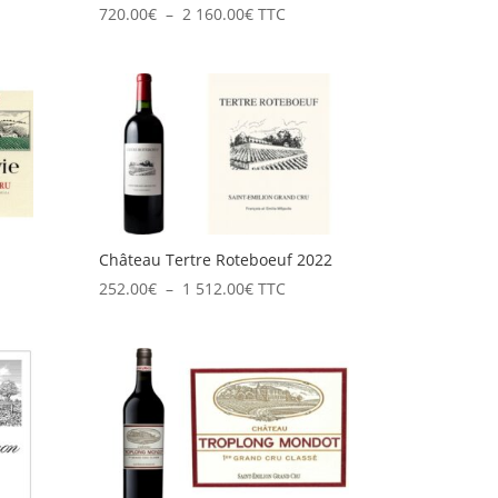
Plage
720.00
€
–
2 160.00
€
TTC
de
prix :
720.00€
à
2
160.00€
Château Tertre Roteboeuf 2022
Plage
252.00
€
–
1 512.00
€
TTC
de
prix :
252.00€
à
1
512.00€