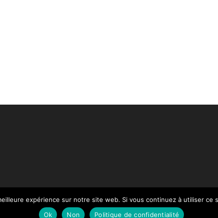
eilleure expérience sur notre site web. Si vous continuez à utiliser ce
Paiement
Mentions légales
Contact
Notre Catalogue
Ok
Non
Politique de confidentialité