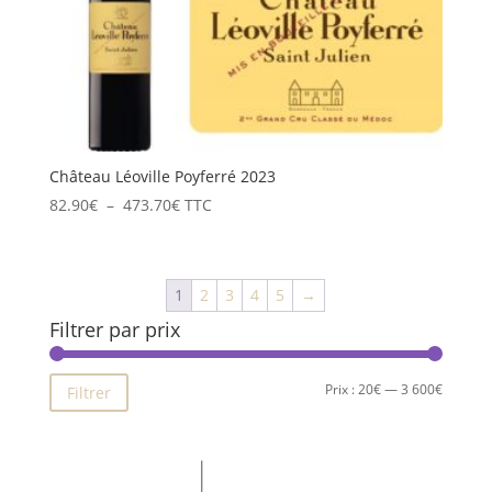
Château Léoville Poyferré 2023
Plage
82.90
€
–
473.70
€
TTC
de
prix :
82.90€
1
2
3
4
5
→
à
Filtrer par prix
473.70€
Prix
Prix
Prix :
20€
—
3 600€
Filtrer
min
max