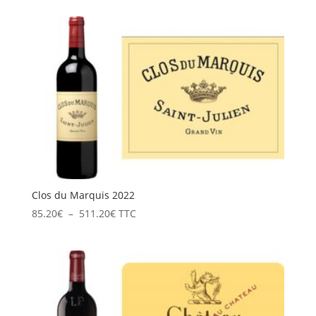
prix :
286.20€
à
572.40€
Clos du Marquis 2022
Plage
85.20
€
–
511.20
€
TTC
de
prix :
85.20€
à
511.20€