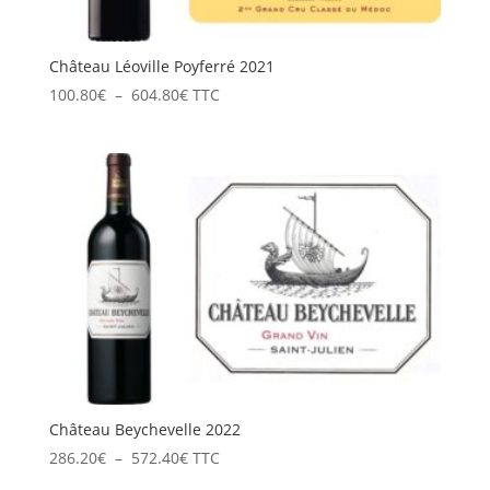
Château Léoville Poyferré 2021
Plage
100.80
€
–
604.80
€
TTC
de
prix :
100.80€
à
604.80€
Château Beychevelle 2022
Plage
286.20
€
–
572.40
€
TTC
de