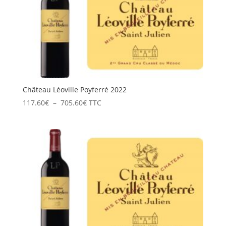
166.40€
Château Léoville Poyferré 2022
Plage
117.60
€
–
705.60
€
TTC
de
prix :
117.60€
à
705.60€