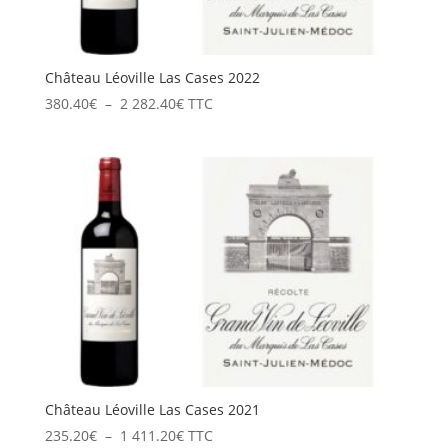
Château Léoville Las Cases 2022
Plage
380.40
€
–
2 282.40
€
TTC
de
prix :
380.40€
à
2
282.40€
Château Léoville Las Cases 2021
Plage
235.20
€
–
1 411.20
€
TTC