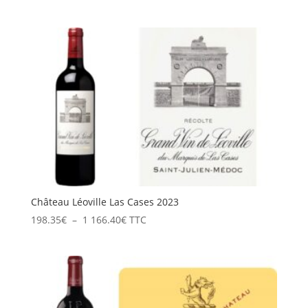
de
prix :
235.20€
à
1
411.20€
Château Léoville Las Cases 2023
Plage
198.35
€
–
1 166.40
€
TTC
de
prix :
198.35€
à
1