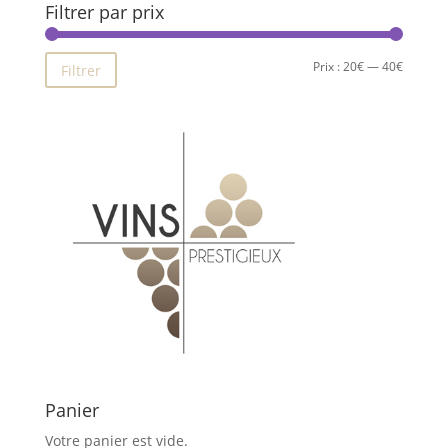
Filtrer par prix
Prix
Prix
Prix :
20€
—
40€
Filtrer
min
max
Panier
Votre panier est vide.