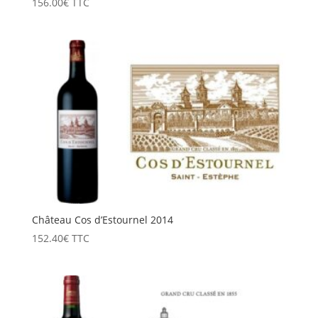
156.00
€
TTC
Château Cos d’Estournel 2014
152.40
€
TTC