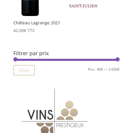
Château Lagrange 2021
42.00
€
TTC
Filtrer par prix
Prix
Prix
Prix :
40€
—
3 600€
Filtrer
min
max