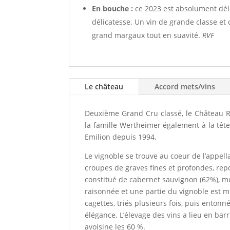
En bouche :
ce 2023 est absolument délic
délicatesse. Un vin de grande classe et d
grand margaux tout en suavité.
RVF
Le château
Accord mets/vins
Deuxième Grand Cru classé, le Château R
la famille Wertheimer également à la têt
Emilion depuis 1994.
Le vignoble se trouve au coeur de l’appell
croupes de graves fines et profondes, rep
constitué de cabernet sauvignon (62%), mer
raisonnée et une partie du vignoble est m
cagettes, triés plusieurs fois, puis entonn
élégance. L’élevage des vins a lieu en ba
avoisine les 60 %.