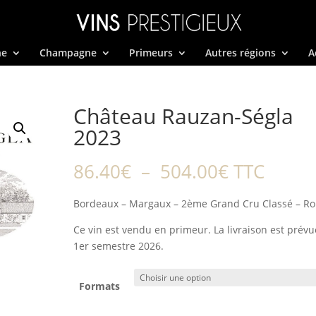
ne
Champagne
Primeurs
Autres régions
A
Château Rauzan-Ségla
2023
Plage
86.40
€
–
504.00
€
TTC
de
prix :
Bordeaux – Margaux – 2ème Grand Cru Classé – R
86.40€
Ce vin est vendu en primeur. La livraison est prévu
à
1er semestre 2026.
504.00€
Formats