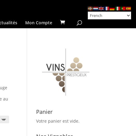
ctualités
Mon Compte
ouge
e au
Panier
Votre panier est vide.