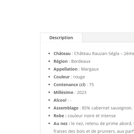
Description
Château
: Château Rauzan-Ségla – 2èm
Région
: Bordeaux
Appellation
: Margaux
Couleur
: rouge
Contenance (cl)
: 75
Millésime
: 2023
Alcool
: -
Assemblage
: 85% cabernet sauvignon, 
Robe :
couleur noire et intense
Au nez :
le nez, retenu de prime abord, 
fraises des bois et de pruniers, aux pa