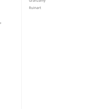
Granzamy
Ruinart
s