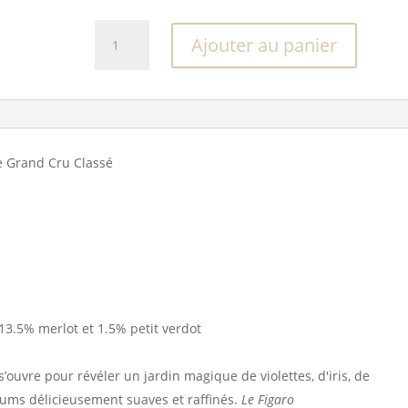
quantité
Ajouter au panier
de
Château
Rauzan-
Ségla
2023
e Grand Cru Classé
13.5% merlot et 1.5% petit verdot
s’ouvre pour révéler un jardin magique de violettes, d'iris, de
rfums délicieusement suaves et raffinés.
Le Figaro