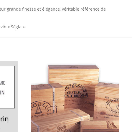
eur grande finesse et élégance, véritable référence de
in « Ségla ».
rin
0