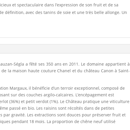
ieux et spectaculaire dans l’expression de son fruit et de sa
e définition, avec des tanins de soie et une très belle allonge. Un
auzan-Ségla a fêté ses 350 ans en 2011. Le domaine appartient à
e de la maison haute couture Chanel et du château Canon à Saint-
ation Margaux, il bénéficie d’un terroir exceptionnel, composé de
osant sur des couches argilo-calcaires. L’encépagement est
lot (36%) et petit verdot (1%). Le Château pratique une viticulture
ême passé en bio. Les raisins sont récoltés dans de petites
és par gravité. Les extractions sont douces pour préserver fruit et
rriques pendant 18 mois. La proportion de chêne neuf utilisé