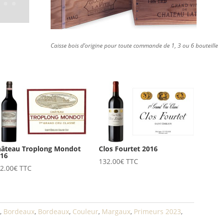
Caisse bois d’origine pour toute commande de 1, 3 ou 6 bouteille
hâteau Troplong Mondot
Clos Fourtet 2016
016
132.00
€
TTC
2.00
€
TTC
,
Bordeaux
,
Bordeaux
,
Couleur
,
Margaux
,
Primeurs 2023
,