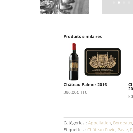
Produits similaires
Château Palmer 2016
Ch
2
396.00
€
TTC
50
Catégories :
Appellation
,
Bordeaux
Étiquettes :
Château Pavie
,
Pavie
,
P