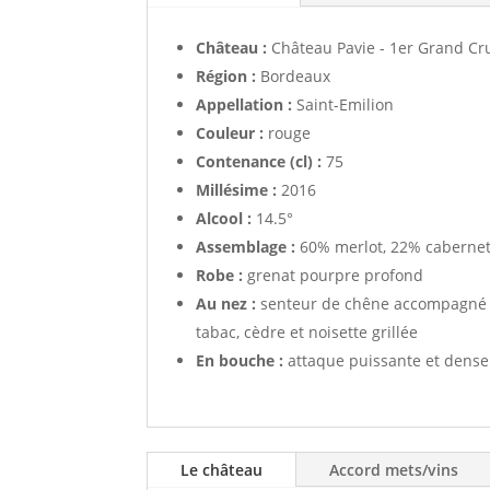
Château :
Château Pavie - 1er Grand Cr
Région :
Bordeaux
Appellation :
Saint-Emilion
Couleur :
rouge
Contenance (cl) :
75
Millésime :
2016
Alcool :
14.5°
Assemblage :
60% merlot, 22% cabernet
Robe :
grenat pourpre profond
Au nez :
senteur de chêne accompagné de
tabac, cèdre et noisette grillée
En bouche :
attaque puissante et dense 
Le château
Accord mets/vins