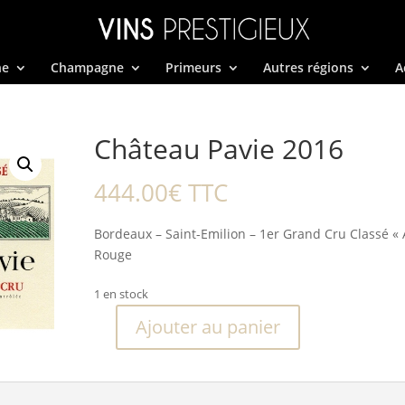
ne
Champagne
Primeurs
Autres régions
A
Château Pavie 2016
444.00
€
TTC
Bordeaux – Saint-Emilion – 1er Grand Cru Classé « 
Rouge
1 en stock
Ajouter au panier
quantité
de
Château
Pavie