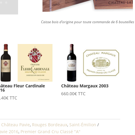
Caisse bois d’origine pour toute commande de 6 bouteilles
âteau Fleur Cardinale
Château Margaux 2003
016
660.00
€
TTC
.40
€
TTC
,
Château Pavie
,
Rouges Bordeaux
,
Saint-Émilion
avie 2016
,
Premier Grand Cru Classé "A"