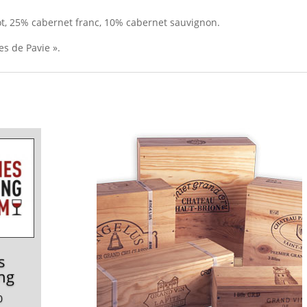
ot, 25% cabernet franc, 10% cabernet sauvignon.
s de Pavie ».
s
ng
0