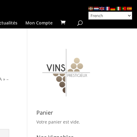
ctualités
Mon Compte
A » –
Panier
Votre panier est vide.