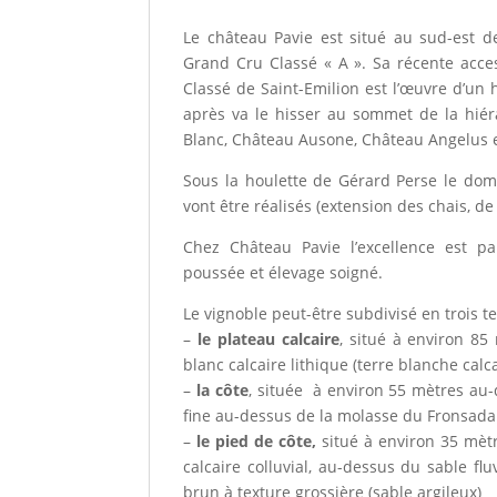
Le château Pavie est situé au sud-est 
Grand Cru Classé « A ». Sa récente acce
Classé de Saint-Emilion est l’œuvre d’un
après va le hisser au sommet de la hiér
Blanc, Château Ausone, Château Angelus e
Sous la houlette de Gérard Perse le dom
vont être réalisés (extension des chais, de
Chez Château Pavie l’excellence est pa
poussée et élevage soigné.
Le vignoble peut-être subdivisé en trois ter
–
le plateau calcaire
, situé à environ 85
blanc calcaire lithique (terre blanche calca
–
la côte
, située à environ 55 mètres au-d
fine au-dessus de la molasse du Fronsadais
–
le pied de côte,
situé à environ 35 mèt
calcaire colluvial, au-dessus du sable flu
brun à texture grossière (sable argileux)