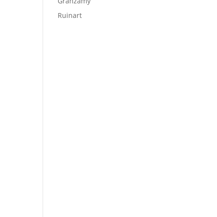
Granzamy
Ruinart