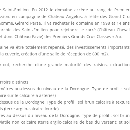
de Saint-Emilion. En 2012 le domaine accède au rang de Premier
ssion, en compagnie de Château Angélus, à l’élite des Grand Cru
 homme, Gérard Perse. Il va racheter le domaine en 1998 et 14 ans
archie des Saint-Emilion pour rejoindre le carré (Château Cheval
t donc Château Pavie) des Premiers Grands Crus Classés « A ».
aine va être totalement repensé, des investissements importants
 la cuverie, création d’une salle de réception de 600 m2).
rtout, recherche d’une grande maturité des raisins, extraction
roirs distincts:
 mètres au-dessus du niveau de la Dordogne. Type de profil : sol
ire sur le calcaire à astéries)
essus de la Dordogne. Type de profil : sol brun calcaire à texture
 (terre argilo-calcaire lourde)
res au-dessus du niveau de la Dordogne. Type de profil : sol brun
viatile non calcaire (terre argilo-calcaire de bas du versant) et sol