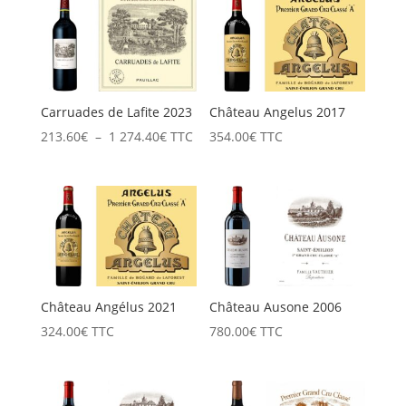
276.00€
282.00€
à
à
1
1
656.00€
692.00€
Carruades de Lafite 2023
Château Angelus 2017
Plage
213.60
€
–
1 274.40
€
TTC
354.00
€
TTC
de
prix :
213.60€
à
1
274.40€
Château Angélus 2021
Château Ausone 2006
324.00
€
TTC
780.00
€
TTC