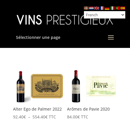
Sélectionner une page
Alter Ego de Palmer 2022
Arômes de Pavie 2020
Plage
92.40
€
–
554.40
€
TTC
84.00
€
TTC
de