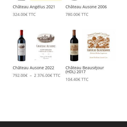
Château Angélus 2021
Château Ausone 2006
324.00
€
TTC
780.00
€
TTC
Château Ausone 2022
Château Beauséjour
(HDL) 2017
Plage
792.00
€
–
2 376.00
€
TTC
104.40
€
TTC
de
prix :
792.00€
à
2
376.00€