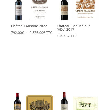
Château Ausone 2022
Château Beauséjour
(HDL) 2017
Plage
792.00
€
–
2 376.00
€
TTC
104.40
€
TTC
de
prix :
792.00€
à
2
376.00€