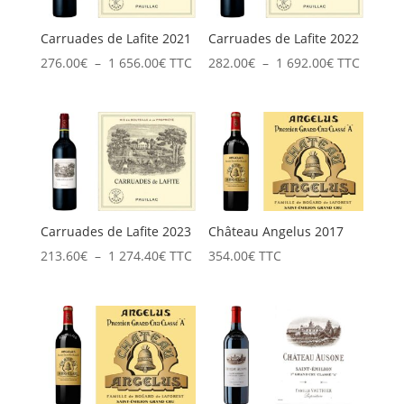
Carruades de Lafite 2021
Carruades de Lafite 2022
Plage
Plage
276.00
€
–
1 656.00
€
TTC
282.00
€
–
1 692.00
€
TTC
de
de
prix :
prix :
276.00€
282.00€
à
à
1
1
656.00€
692.00€
Carruades de Lafite 2023
Château Angelus 2017
Plage
213.60
€
–
1 274.40
€
TTC
354.00
€
TTC
de
prix :
213.60€
à
1
274.40€