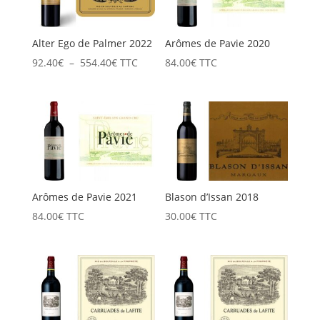
Alter Ego de Palmer 2022
Arômes de Pavie 2020
Plage
92.40
€
–
554.40
€
TTC
84.00
€
TTC
de
prix :
92.40€
à
554.40€
Arômes de Pavie 2021
Blason d’Issan 2018
84.00
€
TTC
30.00
€
TTC