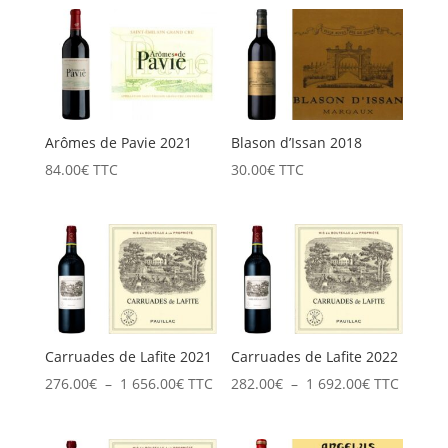
prix :
92.40€
à
554.40€
Arômes de Pavie 2021
Blason d’Issan 2018
84.00
€
TTC
30.00
€
TTC
Carruades de Lafite 2021
Carruades de Lafite 2022
Plage
Plage
276.00
€
–
1 656.00
€
TTC
282.00
€
–
1 692.00
€
TTC
de
de
prix :
prix :