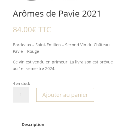
Arômes de Pavie 2021
84.00
€
TTC
Bordeaux – Saint-Emilion – Second Vin du Château
Pavie – Rouge
Ce vin est vendu en primeur. La livraison est prévue
au 1er semestre 2024.
4 en stock
quantité
Ajouter au panier
de
Arômes
de
Pavie
2021
Description