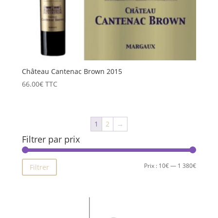
Château Cantenac Brown 2015
66.00
€
TTC
1
2
→
Filtrer par prix
Prix
Prix
Prix :
10€
—
1 380€
Filtrer
min
max