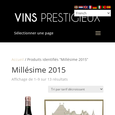
Sélectionner une page
Accueil
/ Produits identifiés “Millésime 2015”
Millésime 2015
Trié
Affichage de 1–9 sur 13 résultats
par
prix
décroissant