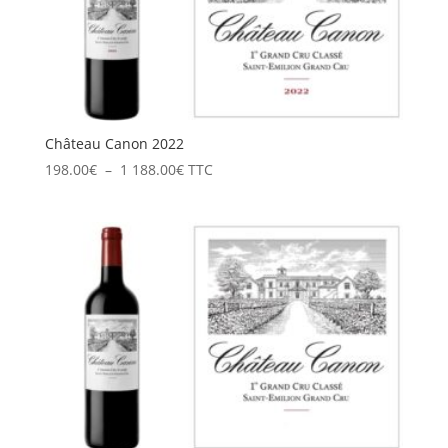
Château Canon 2022
Plage
198.00
€
–
1 188.00
€
TTC
de
prix :
198.00€
à
1
188.00€