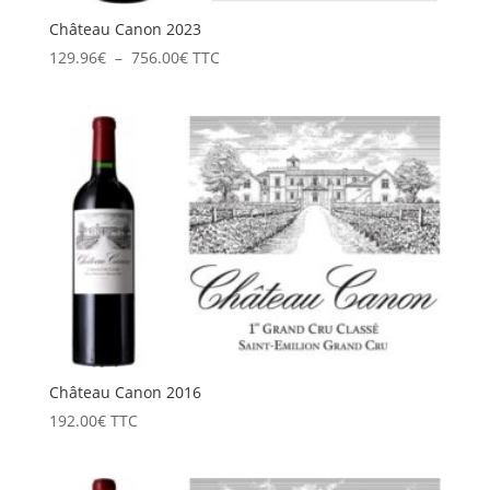
Château Canon 2023
Plage
129.96
€
–
756.00
€
TTC
de
prix :
129.96€
à
756.00€
Château Canon 2016
192.00
€
TTC