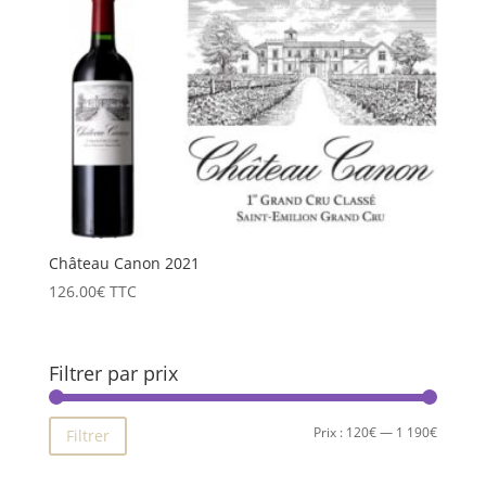
Château Canon 2021
126.00
€
TTC
Filtrer par prix
Prix
Prix
Prix :
120€
—
1 190€
Filtrer
min
max