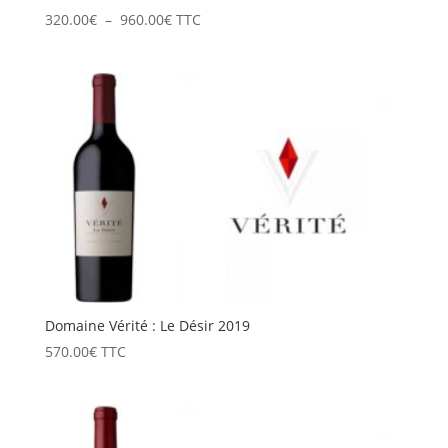
Plage
320.00
€
–
960.00
€
TTC
de
prix :
320.00€
à
960.00€
Domaine Vérité : Le Désir 2019
570.00
€
TTC