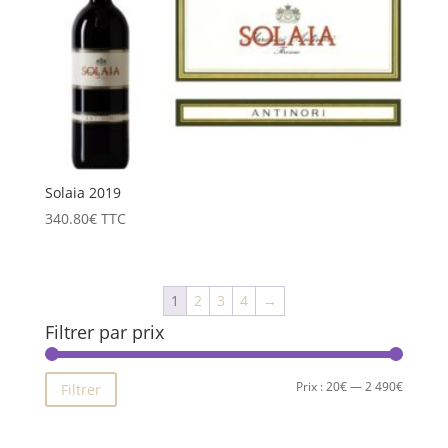
Solaia 2019
340.80
€
TTC
1
2
3
4
→
Filtrer par prix
Prix
Prix
Prix :
20€
—
2 490€
Filtrer
min
max