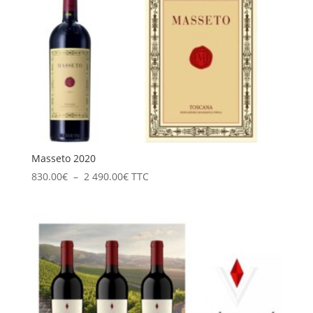
Masseto 2020
Plage
830.00
€
–
2 490.00
€
TTC
de
prix :
830.00€
à
2
490.00€