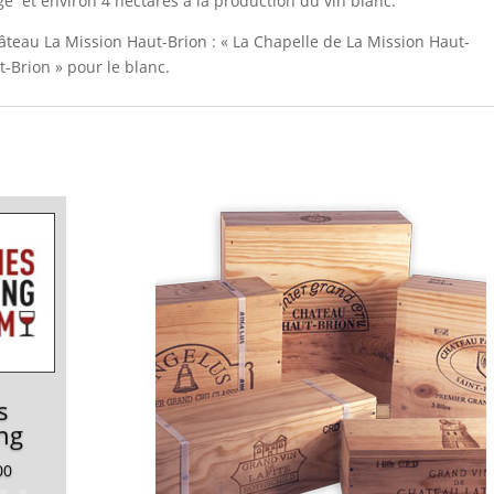
ge et environ 4 hectares à la production du vin blanc.
âteau La Mission Haut-Brion : « La Chapelle de La Mission Haut-
t-Brion » pour le blanc.
s
ng
00