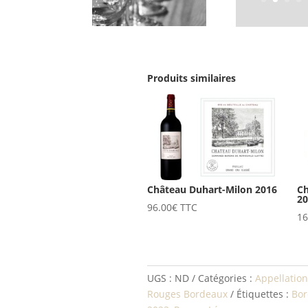
Produits similaires
Château Duhart-Milon 2016
Ch
2
96.00
€
TTC
16
UGS :
ND
Catégories :
Appellation
Rouges Bordeaux
Étiquettes :
Bor