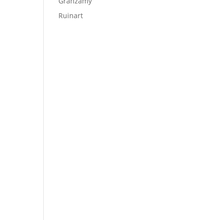
Granzamy
Ruinart