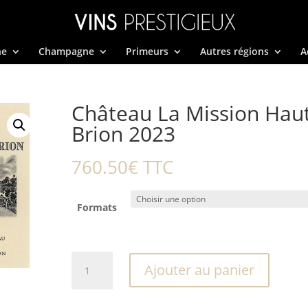
ne
Champagne
Primeurs
Autres régions
A
Château La Mission Hau
Brion 2023
760.50
€
TTC
Formats
quantité
Ajouter au panier
de
Château
La