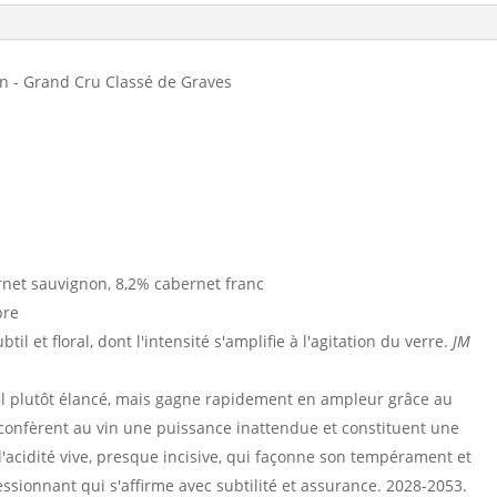
Mission
Haut-
Brion
n - Grand Cru Classé de Graves
2023
net sauvignon, 8,2% cabernet franc
pre
til et floral, dont l'intensité s'amplifie à l'agitation du verre.
JM
fil plutôt élancé, mais gagne rapidement en ampleur grâce au
 confèrent au vin une puissance inattendue et constituent une
l'acidité vive, presque incisive, qui façonne son tempérament et
essionnant qui s'affirme avec subtilité et assurance. 2028-2053.