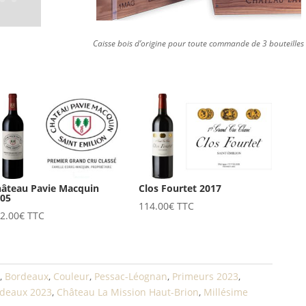
Caisse bois d’origine pour toute commande de 3 bouteilles
âteau Pavie Macquin
Clos Fourtet 2017
005
114.00
€
TTC
2.00
€
TTC
,
Bordeaux
,
Couleur
,
Pessac-Léognan
,
Primeurs 2023
,
deaux 2023
,
Château La Mission Haut-Brion
,
Millésime