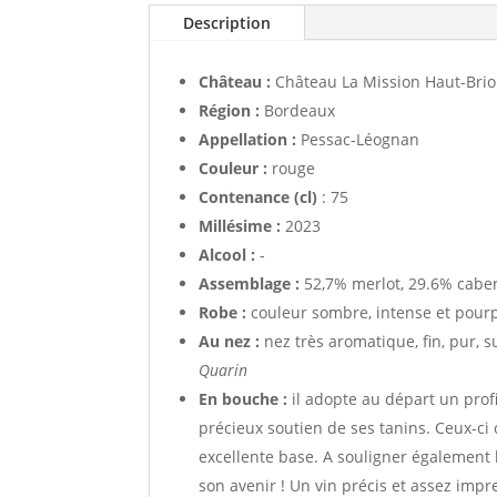
Description
Château :
Château La Mission Haut-Brio
Région :
Bordeaux
Appellation :
Pessac-Léognan
Couleur :
rouge
Contenance (cl)
: 75
Millésime :
2023
Alcool :
-
Assemblage :
52,7% merlot, 29.6% caber
Robe :
couleur sombre, intense et pour
Au nez :
nez très aromatique, fin, pur, sub
Quarin
En bouche :
il adopte au départ un pro
précieux soutien de ses tanins. Ceux-ci
excellente base. A souligner également 
son avenir ! Un vin précis et assez impr