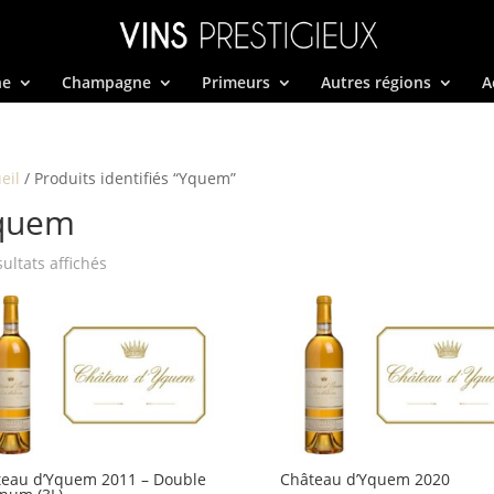
ne
Champagne
Primeurs
Autres régions
A
eil
/ Produits identifiés “Yquem”
quem
Trié
sultats affichés
par
prix
décroissant
eau d’Yquem 2011 – Double
Château d’Yquem 2020