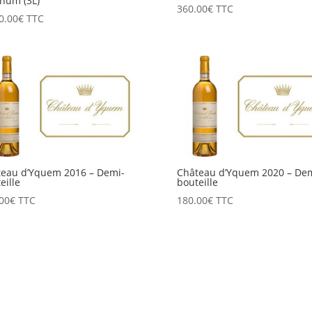
num (3L)
360.00
€
TTC
0.00
€
TTC
eau d’Yquem 2016 – Demi-
Château d’Yquem 2020 – Dem
eille
bouteille
00
€
TTC
180.00
€
TTC