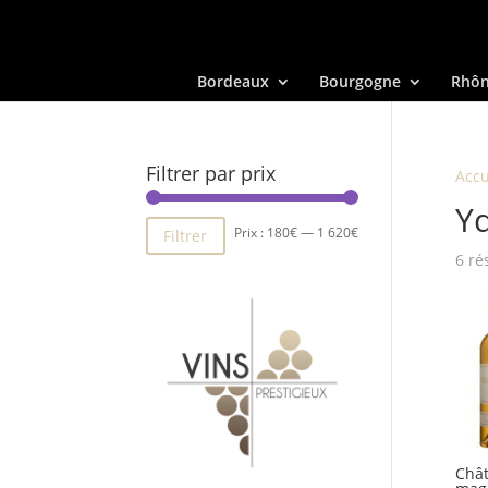
Bordeaux
Bourgogne
Rhô
Filtrer par prix
Accu
Y
Prix
Prix
Prix :
180€
—
1 620€
Filtrer
6 ré
min
max
Chât