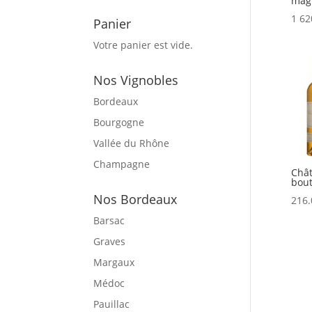
mag
1 62
Panier
Votre panier est vide.
Nos Vignobles
Bordeaux
Bourgogne
Vallée du Rhône
Champagne
Chât
bout
Nos Bordeaux
216.
Barsac
Graves
Margaux
Médoc
Pauillac