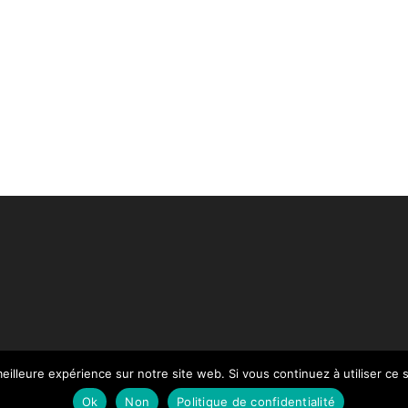
eilleure expérience sur notre site web. Si vous continuez à utiliser ce
Paiement
Mentions légales
Contact
Notre Catalogue
Ok
Non
Politique de confidentialité