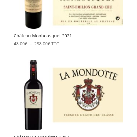
Château Monbousquet 2021
Plage
48.00
€
–
288.00
€
TTC
de
prix :
48.00€
à
288.00€