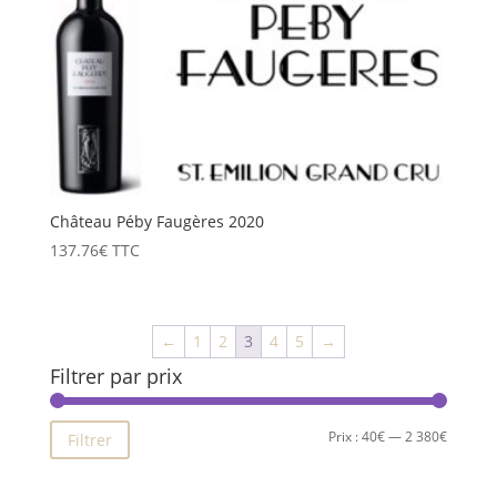
Château Péby Faugères 2020
137.76
€
TTC
←
1
2
3
4
5
→
Filtrer par prix
Prix
Prix
Prix :
40€
—
2 380€
Filtrer
min
max