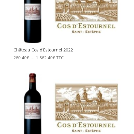
Château Cos d’Estournel 2022
Plage
260.40
€
–
1 562.40
€
TTC
de
prix :
260.40€
à
1
562.40€