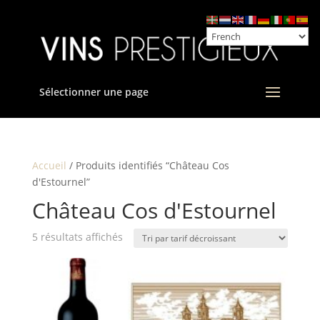
Sélectionner une page
Accueil
/ Produits identifiés “Château Cos
d'Estournel”
Château Cos d'Estournel
Trié
5 résultats affichés
par
prix
décroissant