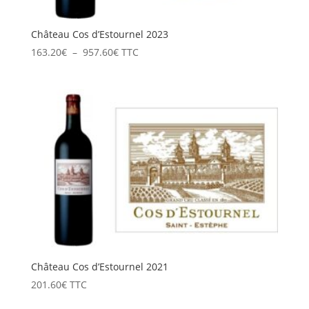
Château Cos d’Estournel 2023
Plage
163.20
€
–
957.60
€
TTC
de
prix :
163.20€
à
957.60€
Château Cos d’Estournel 2021
201.60
€
TTC