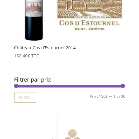
Château Cos d’Estournel 2014
152.40
€
TTC
Filtrer par prix
Prix
Prix
Prix :
150€
—
1 570€
Filtrer
min
max