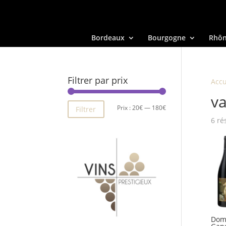
Bordeaux
Bourgogne
Rhô
Filtrer par prix
Accu
va
Prix
Prix
Prix :
20€
—
180€
Filtrer
6 ré
min
max
Doma