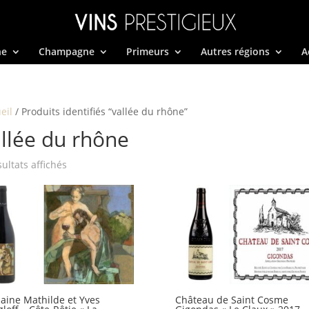
ne
Champagne
Primeurs
Autres régions
A
eil
/ Produits identifiés “vallée du rhône”
llée du rhône
Trié
sultats affichés
par
prix
décroissant
ine Mathilde et Yves
Château de Saint Cosme