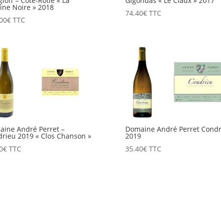
loff – Côte-Rôtie « La
Gigondas « Le Claux » 2017
ine Noire » 2018
74.40
€
TTC
00
€
TTC
ine André Perret –
Domaine André Perret Condr
rieu 2019 « Clos Chanson »
2019
0
€
TTC
35.40
€
TTC