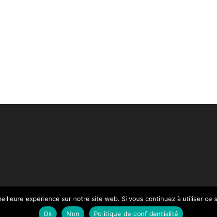
eilleure expérience sur notre site web. Si vous continuez à utiliser ce
Paiement
Mentions légales
Contact
Notre Catalogue
Ok
Non
Politique de confidentialité