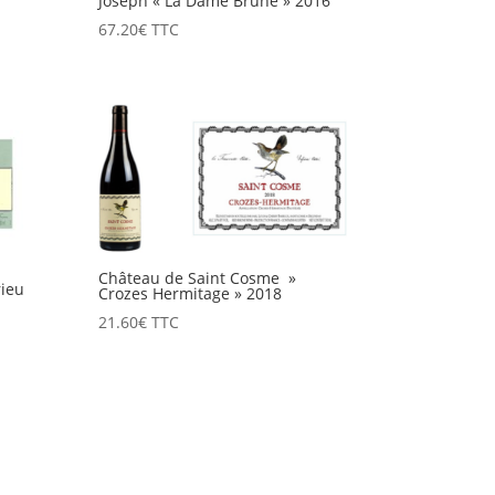
Joseph « La Dame Brune » 2016
67.20
€
TTC
Château de Saint Cosme »
ieu
Crozes Hermitage » 2018
21.60
€
TTC