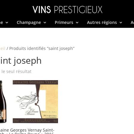
ne
Champagne
Primeurs
Autres régions
A
eil
/ Produits identifiés “saint joseph”
int joseph
i le seul résultat
ine Georges Vernay Saint-