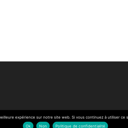
eilleure expérience sur notre site web. Si vous continuez à utiliser ce
Paiement
Mentions légales
Contact
Notre Catalogue
Ok
Non
Politique de confidentialité