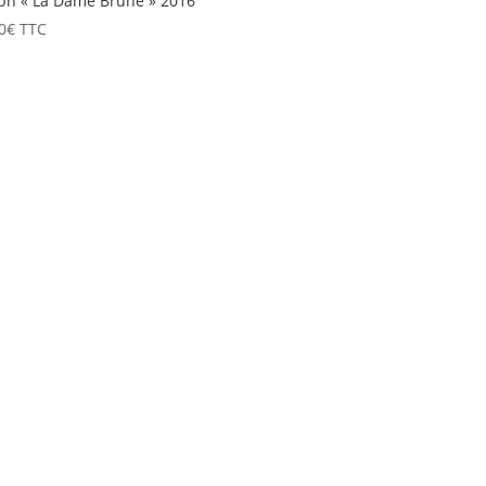
ph « La Dame Brune » 2016
0
€
TTC