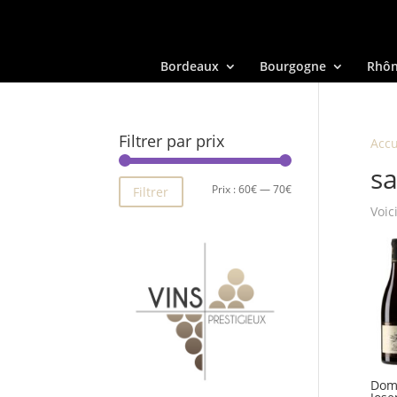
Bordeaux
Bourgogne
Rhô
Filtrer par prix
Accu
sa
Prix
Prix
Prix :
60€
—
70€
Filtrer
Voic
min
max
Doma