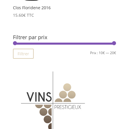
Clos Floridene 2016
15.60
€
TTC
Filtrer par prix
Prix
Prix
Prix :
10€
—
20€
Filtrer
min
max