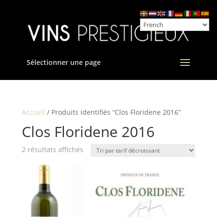
Sélectionner une page
Accueil
/ Produits identifiés “Clos Floridene 2016”
Clos Floridene 2016
Trié
2 résultats affichés
par
prix
décroissant