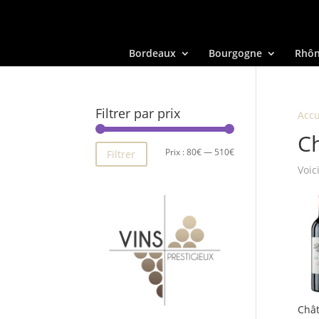
Bordeaux
Bourgogne
Rhô
Filtrer par prix
Accu
Ch
Prix
Prix
Prix :
80€
—
510€
Filtrer
Voic
min
max
Chât