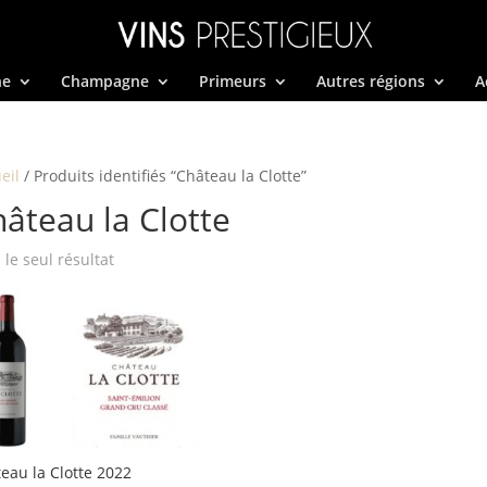
ne
Champagne
Primeurs
Autres régions
A
eil
/ Produits identifiés “Château la Clotte”
âteau la Clotte
i le seul résultat
eau la Clotte 2022