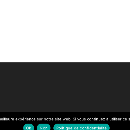
eilleure expérience sur notre site web. Si vous continuez à utiliser ce
Paiement
Mentions légales
Contact
Notre Catalogue
Ok
Non
Politique de confidentialité