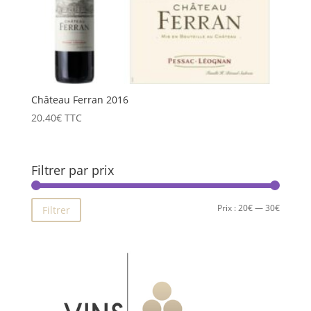
Château Ferran 2016
20.40
€
TTC
Filtrer par prix
Prix
Prix
Prix :
20€
—
30€
Filtrer
min
max