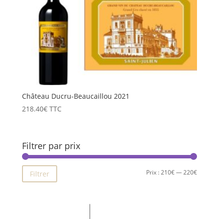
Château Ducru-Beaucaillou 2021
218.40
€
TTC
Filtrer par prix
Prix
Prix
Prix :
210€
—
220€
Filtrer
min
max