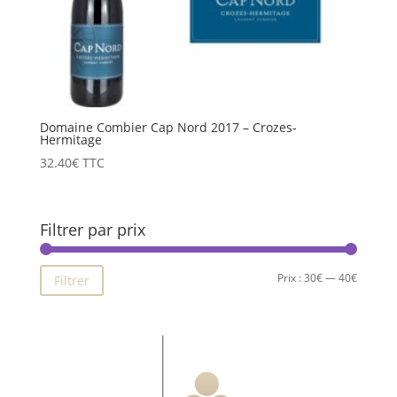
Domaine Combier Cap Nord 2017 – Crozes-
Hermitage
32.40
€
TTC
Filtrer par prix
Prix
Prix
Prix :
30€
—
40€
Filtrer
min
max