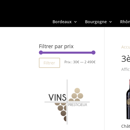
Bordeaux
Bourgogne
Rhô
Filtrer par prix
Accu
3
Prix
Prix
Prix :
30€
—
2 490€
Filtrer
Affi
min
max
Châ