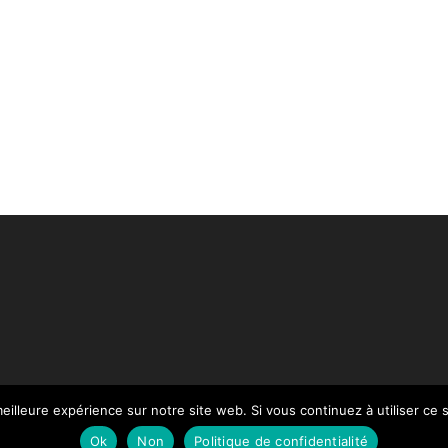
eilleure expérience sur notre site web. Si vous continuez à utiliser ce
Paiement
Mentions légales
Contact
Notre Catalogue
Ok
Non
Politique de confidentialité