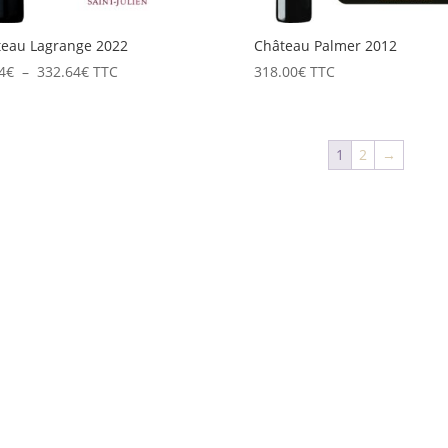
teau Lagrange 2022
Château Palmer 2012
Plage
4
€
–
332.64
€
TTC
318.00
€
TTC
de
prix :
55.44€
1
2
→
à
332.64€