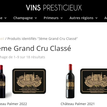
ne
Champagne
Primeurs
Autres régions
A
eil
/ Produits identifiés “3ème Grand Cru Classé”
ème Grand Cru Classé
Trié
chage de 1–9 sur 18 résultats
par
prix
décroissant
teau Palmer 2022
Château Palmer 2021