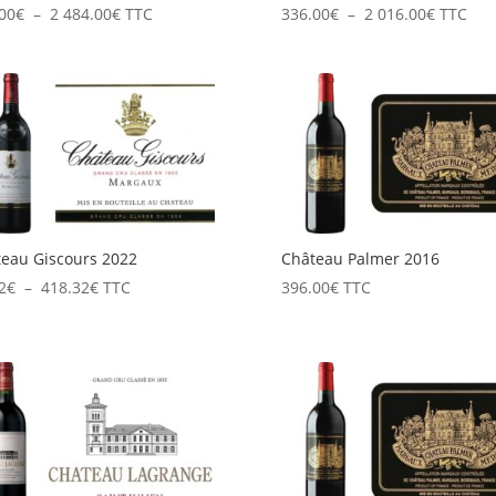
Plage
Plage
00
€
–
2 484.00
€
TTC
336.00
€
–
2 016.00
€
TTC
de
de
prix :
prix :
414.00€
336.00€
à
à
2
2
484.00€
016.00€
eau Giscours 2022
Château Palmer 2016
Plage
2
€
–
418.32
€
TTC
396.00
€
TTC
de
prix :
69.72€
à
418.32€