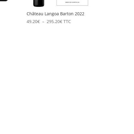
Château Langoa Barton 2022
Plage
49.20
€
–
295.20
€
TTC
de
prix :
49.20€
à
295.20€