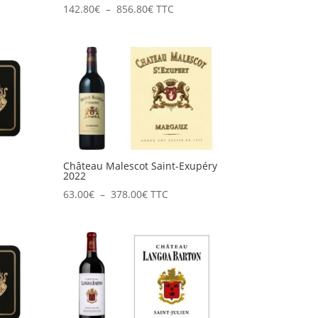
Plage
142.80
€
–
856.80
€
TTC
de
prix :
142.80€
à
856.80€
Château Malescot Saint-Exupéry
2022
Plage
63.00
€
–
378.00
€
TTC
de
prix :
63.00€
à
378.00€