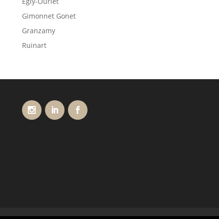
Egly-Ouriet
Gimonnet Gonet
Granzamy
Ruinart