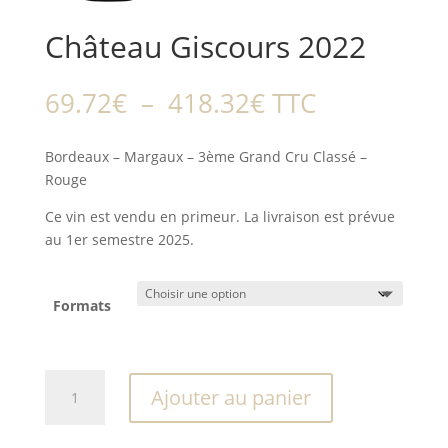
Château Giscours 2022
Plage
69.72
€
–
418.32
€
TTC
de
prix :
Bordeaux – Margaux – 3ème Grand Cru Classé –
69.72€
Rouge
à
418.32€
Ce vin est vendu en primeur. La livraison est prévue
au 1er semestre 2025.
Formats
quantité
Ajouter au panier
de
Château