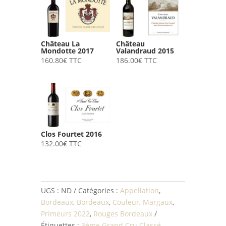
Château La
Château
Mondotte 2017
Valandraud 2015
160.80
€
TTC
186.00
€
TTC
Clos Fourtet 2016
132.00
€
TTC
UGS :
ND
Catégories :
Appellation
,
Bordeaux
,
Bordeaux
,
Couleur
,
Margaux
,
Primeurs 2022
,
Rouges Bordeaux
Étiquettes :
3ème Grand Cru Classé
,