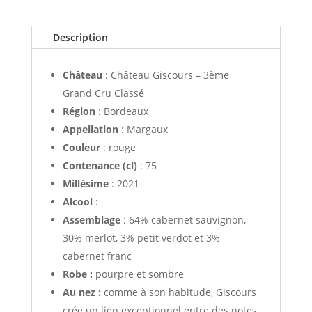
Giscours
2022
Description
Château
: Château Giscours – 3ème
Grand Cru Classé
Région
: Bordeaux
Appellation
: Margaux
Couleur
: rouge
Contenance (cl)
: 75
Millésime
: 2021
Alcool
: -
Assemblage
: 64% cabernet sauvignon,
30% merlot, 3% petit verdot et 3%
cabernet franc
Robe :
pourpre et sombre
Au nez :
comme à son habitude, Giscours
crée un lien exceptionnel entre des notes