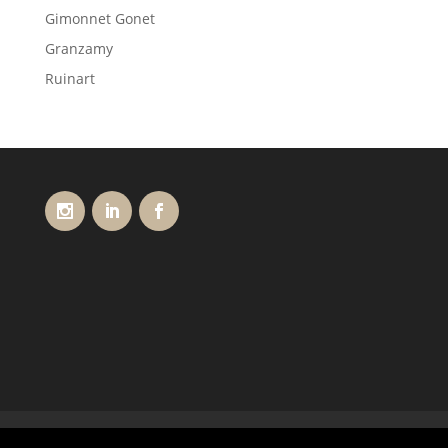
Gimonnet Gonet
Granzamy
Ruinart
Conditions générales de vente
Livraisons