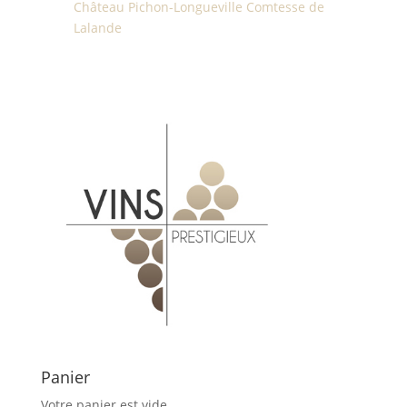
Château Pichon-Longueville Comtesse de
Lalande
Panier
Votre panier est vide.