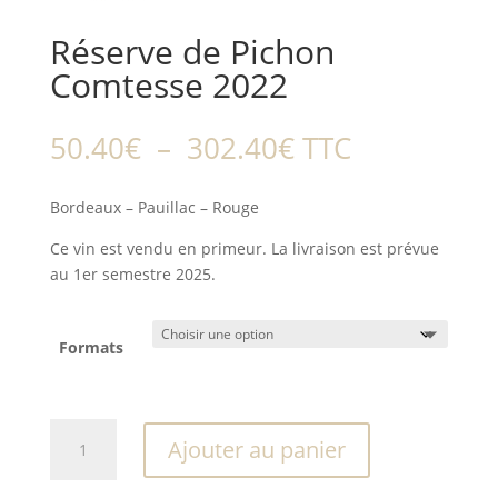
Réserve de Pichon
Comtesse 2022
Plage
50.40
€
–
302.40
€
TTC
de
prix :
Bordeaux – Pauillac – Rouge
50.40€
à
Ce vin est vendu en primeur. La livraison est prévue
302.40€
au 1er semestre 2025.
Formats
quantité
Ajouter au panier
de
Réserve