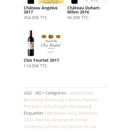
Château Angelus
Château Duhart-
2017
Milon 2016
354.00
€
TTC
96.00
€
TTC
Clos Fourtet 2017
114.00
€
TTC
UGS :
ND
Catégories :
Appellation
,
Bordeaux
,
Bordeaux
,
Couleur
,
Pauillac
,
Primeurs 2022
,
Rouges Bordeaux
Étiquettes :
Bordeaux 2022
,
Millésime
2022
,
Pauillac
,
Réserve de Pichon
Comtesse
,
Second vin
,
Second vin du