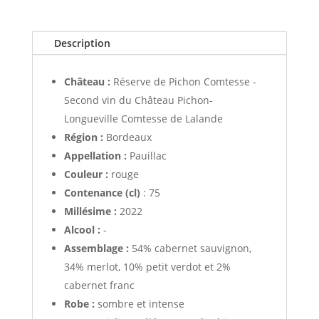
de
Pichon
Comtesse
Description
2022
Château :
Réserve de Pichon Comtesse -
Second vin du Château Pichon-
Longueville Comtesse de Lalande
Région :
Bordeaux
Appellation :
Pauillac
Couleur :
rouge
Contenance (cl)
: 75
Millésime :
2022
Alcool :
-
Assemblage :
54% cabernet sauvignon,
34% merlot, 10% petit verdot et 2%
cabernet franc
Robe :
sombre et intense