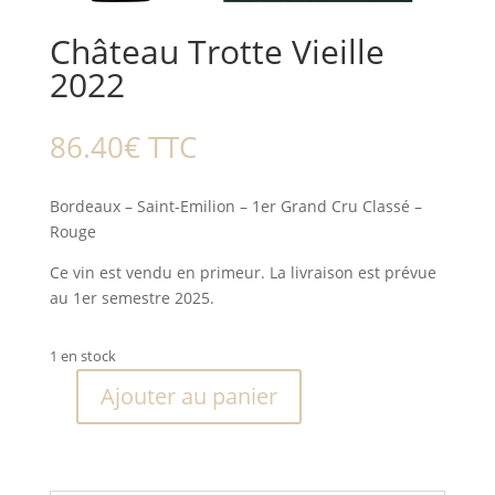
Château Trotte Vieille
2022
86.40
€
TTC
Bordeaux – Saint-Emilion – 1er Grand Cru Classé –
Rouge
Ce vin est vendu en primeur. La livraison est prévue
au 1er semestre 2025.
1 en stock
Ajouter au panier
quantité
de
Château
Trotte