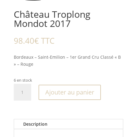
Château Troplong
Mondot 2017
98.40
€
TTC
Bordeaux – Saint-Emilion – 1er Grand Cru Classé « B
» – Rouge
6 en stock
quantité
Ajouter au panier
de
Château
Troplong
Mondot
2017
Description