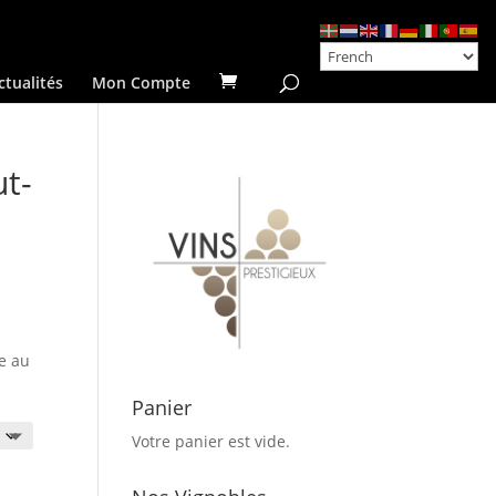
ctualités
Mon Compte
t-
€
e au
Panier
€
Votre panier est vide.