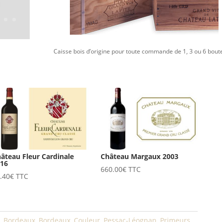
00
Caisse bois d’origine pour toute commande de 1, 3 ou 6 boute
âteau Fleur Cardinale
Château Margaux 2003
016
660.00
€
TTC
.40
€
TTC
,
Bordeaux
,
Bordeaux
,
Couleur
,
Pessac-Léognan
,
Primeurs