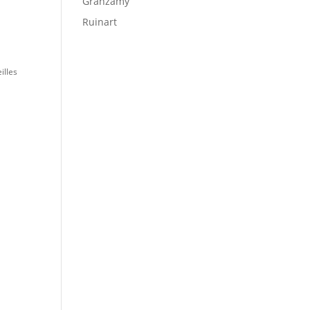
Granzamy
Ruinart
illes