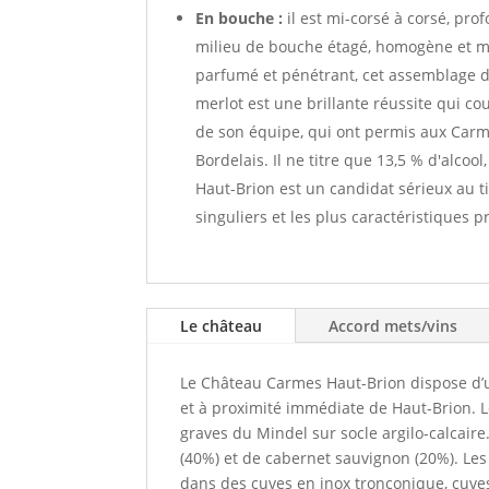
En bouche :
il est mi-corsé à corsé, pr
milieu de bouche étagé, homogène et mu
parfumé et pénétrant, cet assemblage d
merlot est une brillante réussite qui c
de son équipe, qui ont permis aux Car
Bordelais. Il ne titre que 13,5 % d'alco
Haut-Brion est un candidat sérieux au tit
singuliers et les plus caractéristiques 
Le château
Accord mets/vins
Le Château Carmes Haut-Brion dispose d’un
et à proximité immédiate de Haut-Brion. 
graves du Mindel sur socle argilo-calcair
(40%) et de cabernet sauvignon (20%). Les 
dans des cuves en inox tronconique, cuves