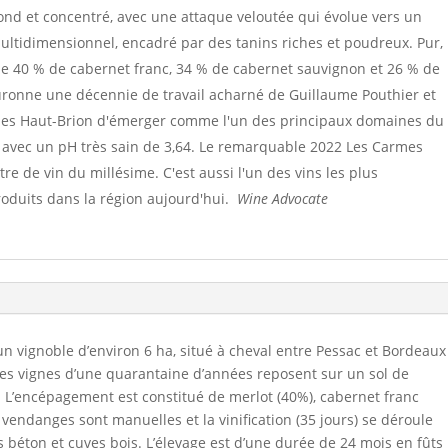
ofond et concentré, avec une attaque veloutée qui évolue vers un
ltidimensionnel, encadré par des tanins riches et poudreux. Pur,
e 40 % de cabernet franc, 34 % de cabernet sauvignon et 26 % de
ouronne une décennie de travail acharné de Guillaume Pouthier et
mes Haut-Brion d'émerger comme l'un des principaux domaines du
ol, avec un pH très sain de 3,64. Le remarquable 2022 Les Carmes
re de vin du millésime. C'est aussi l'un des vins les plus
produits dans la région aujourd'hui.
Wine Advocate
 vignoble d’environ 6 ha, situé à cheval entre Pessac et Bordeaux
Les vignes d’une quarantaine d’années reposent sur un sol de
e. L’encépagement est constitué de merlot (40%), cabernet franc
vendanges sont manuelles et la vinification (35 jours) se déroule
 béton et cuves bois. L’élevage est d’une durée de 24 mois en fûts