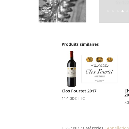
98-99/1
Produits similaires
Clos Fourtet 2017
Ch
2
114.00
€
TTC
50
UGS :
ND
Catégories :
Appellation