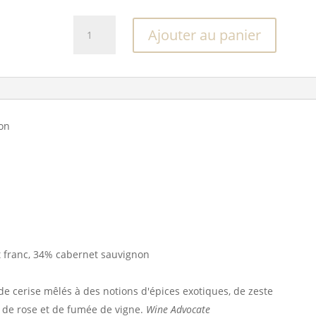
quantité
Ajouter au panier
de
Château
Les
Carmes
Haut-
Brion
on
2022
 franc, 34% cabernet sauvignon
 cerise mêlés à des notions d'épices exotiques, de zeste
s de rose et de fumée de vigne.
Wine Advocate