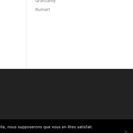
Granzamy
Ruinart
 site, nous supposerons que vous en êtes satisfait.
Politique de confidentialité – RGPD