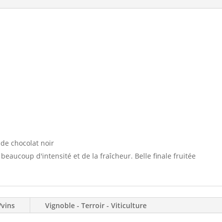
La
Violette
2020
 de chocolat noir
eaucoup d'intensité et de la fraîcheur. Belle finale fruitée
/vins
Vignoble - Terroir - Viticulture