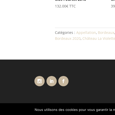
132.00
€
TTC
39
Catégories :
Appellation
,
Bordeaux
Bordeaux 2020
,
Château La Violett
Nous utilisons des cookies pour vous garantir la m
Conditions générales de vente
Livraisons