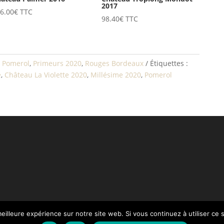
2017
6.00
€
TTC
98.40
€
TTC
,
Pomerol
,
Primeurs 2020
,
Rouges Bordeaux
Étiquettes :
e
,
Château La Violette 2020
,
Millésime 2020
,
Pomerol
eilleure expérience sur notre site web. Si vous continuez à utiliser ce
Paiement
Mentions légales
Contact
Notre Catalogue