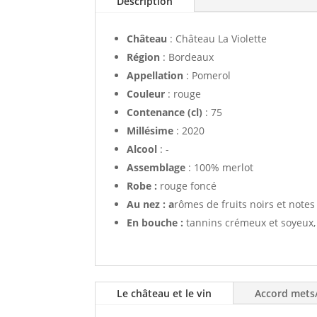
Description
Château
: Château La Violette
Région
: Bordeaux
Appellation
: Pomerol
Couleur
: rouge
Contenance (cl)
: 75
Millésime
: 2020
Alcool
: -
Assemblage
: 100% merlot
Robe :
rouge foncé
Au nez : a
rômes de fruits noirs et notes
En bouche :
tannins crémeux et soyeux, b
Le château et le vin
Accord mets