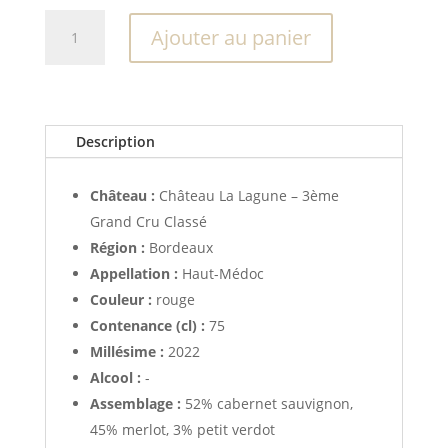
quantité
Ajouter au panier
de
Château
La
Lagune
2022
Description
Château :
Château La Lagune – 3ème
Grand Cru Classé
Région :
Bordeaux
Appellation :
Haut-Médoc
Couleur :
rouge
Contenance (cl) :
75
Millésime :
2022
Alcool :
-
Assemblage :
52% cabernet sauvignon,
45% merlot, 3% petit verdot