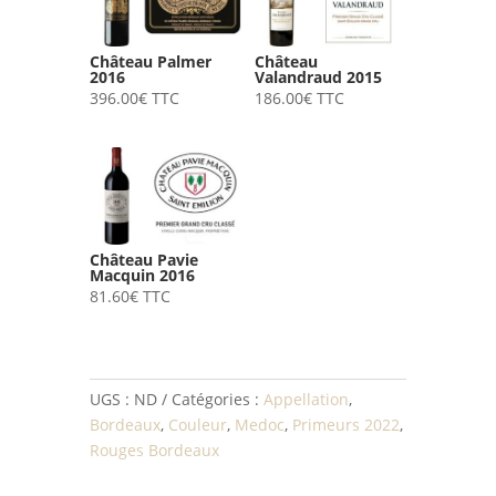
Château Palmer
Château
2016
Valandraud 2015
396.00
€
TTC
186.00
€
TTC
Château Pavie
Macquin 2016
81.60
€
TTC
UGS :
ND
Catégories :
Appellation
,
Bordeaux
,
Couleur
,
Medoc
,
Primeurs 2022
,
Rouges Bordeaux