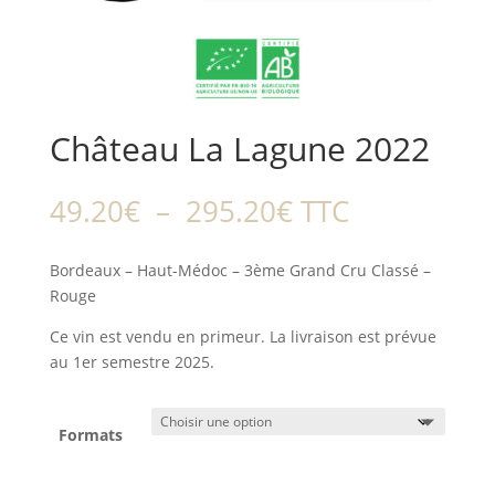
Château La Lagune 2022
Plage
49.20
€
–
295.20
€
TTC
de
prix :
Bordeaux – Haut-Médoc – 3ème Grand Cru Classé –
49.20€
Rouge
à
295.20€
Ce vin est vendu en primeur. La livraison est prévue
au 1er semestre 2025.
Formats