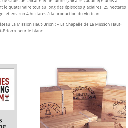
, de sable, de calcaire et de faluns (calcaire coquillé) établis à
rant le quaternaire tout au long des épisodes glaciaires. 25 hectares
ge et environ 4 hectares à la production du vin blanc.
âteau La Mission Haut-Brion : « La Chapelle de La Mission Haut-
t-Brion » pour le blanc.
s
ng