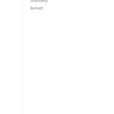
Granzamy
Ruinart