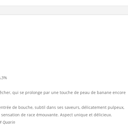
La
Mission
Haut-
Brion
Blanc
2020
5,3%
 pêcher, qui se prolonge par une touche de peau de banane encore
 entrée de bouche, subtil dans ses saveurs, délicatement pulpeux,
e sensation de race émouvante. Aspect unique et délicieux.
M Quarin