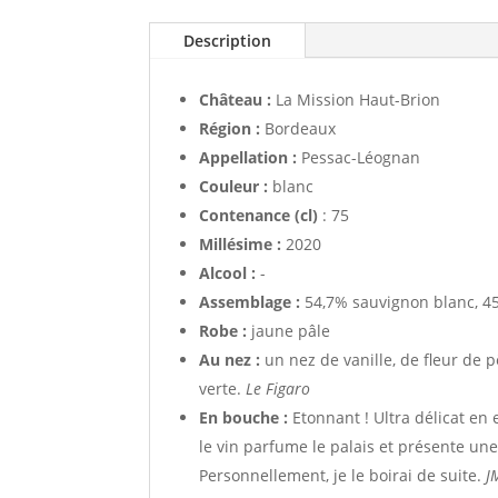
Description
Château :
La Mission Haut-Brion
Région :
Bordeaux
Appellation :
Pessac-Léognan
Couleur :
blanc
Contenance (cl)
: 75
Millésime :
2020
Alcool :
-
Assemblage :
54,7% sauvignon blanc, 4
Robe :
jaune pâle
Au nez :
un nez de vanille, de fleur de
verte.
Le Figaro
En bouche :
Etonnant ! Ultra délicat en
le vin parfume le palais et présente un
Personnellement, je le boirai de suite.
J