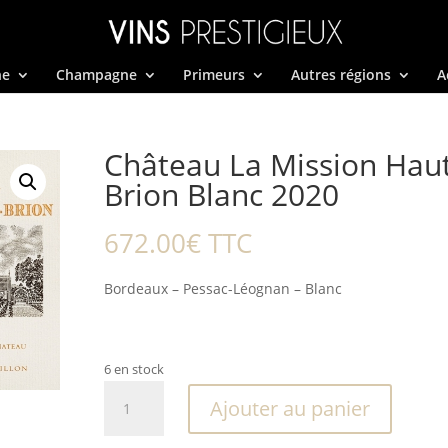
ne
Champagne
Primeurs
Autres régions
A
Château La Mission Hau
Brion Blanc 2020
672.00
€
TTC
Bordeaux – Pessac-Léognan – Blanc
6 en stock
quantité
Ajouter au panier
de
Château