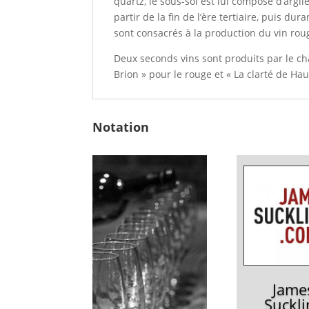
quartz, le sous-sol est lui composé d’argile
partir de la fin de l’ère tertiaire, puis du
sont consacrés à la production du vin rou
Deux seconds vins sont produits par le ch
Brion » pour le rouge et « La clarté de Hau
Notation
Jame
Suckli