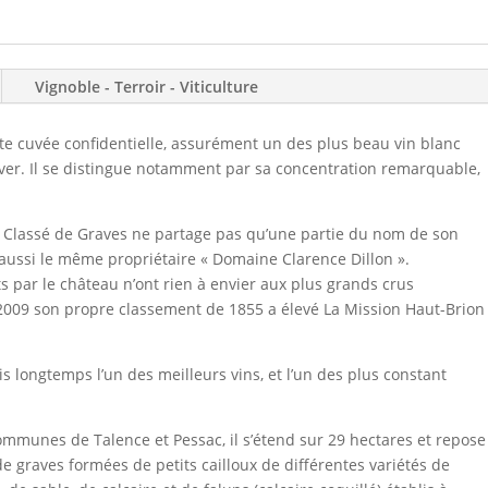
Vignoble - Terroir - Viticulture
te cuvée confidentielle, assurément un des plus beau vin blanc
ouver. Il se distingue notamment par sa concentration remarquable,
 Classé de Graves ne partage pas qu’une partie du nom de son
 aussi le même propriétaire « Domaine Clarence Dillon ».
ts par le château n’ont rien à envier aux plus grands crus
en 2009 son propre classement de 1855 a élevé La Mission Haut-Brion
s longtemps l’un des meilleurs vins, et l’un des plus constant
communes de Talence et Pessac, il s’étend sur 29 hectares et repose
e graves formées de petits cailloux de différentes variétés de