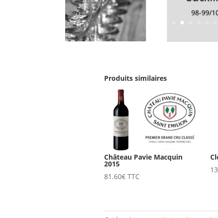
98-99/1
Produits similaires
Château Pavie Macquin
Cl
2015
13
81.60
€
TTC