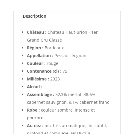
Haut-
Brion
2023
Description
Château :
Château Haut-Brion - 1er
Grand Cru Classé
Région :
Bordeaux
Appellation :
Pessac-Léognan
Couleur :
rouge
Contenance (cl)
: 75
Millésime :
2023
Alcool :
-
Assemblage :
52,3% merlot, 38.6%
cabernet sauvignon, 9.1% cabernet franc
Robe :
couleur sombre, intense et
pourpre
Au nez :
nez très aromatique, fin, subtil,
profond et complexe.
JM Quarin