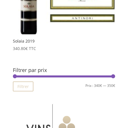
Solaia 2019
340.80
€
TTC
Filtrer par prix
Prix
Prix
Prix :
340€
—
350€
Filtrer
min
max