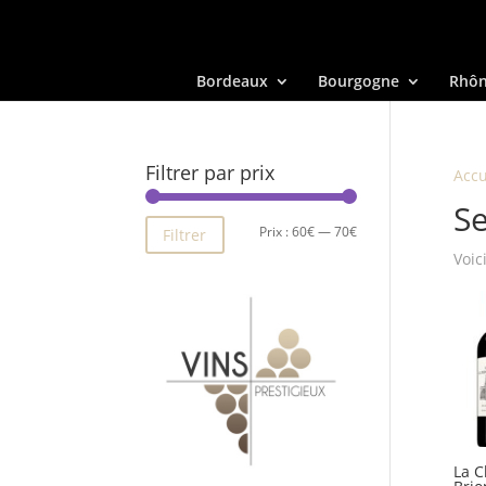
Bordeaux
Bourgogne
Rhô
Filtrer par prix
Accu
S
Prix
Prix
Prix :
60€
—
70€
Filtrer
Voic
min
max
La C