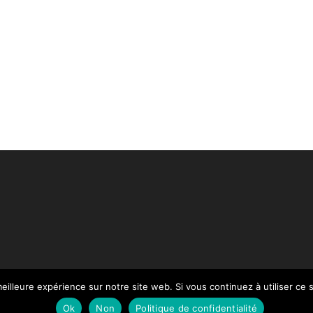
eilleure expérience sur notre site web. Si vous continuez à utiliser ce
Paiement
Mentions légales
Contact
Notre Catalogue
Ok
Non
Politique de confidentialité