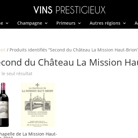
ne
Champagne
Primeurs
Autres régions
A
eil
/ Produits identifiés “Second du Château La Mission Haut-Brion
econd du Château La Mission Ha
i le seul résultat
hapelle de La Mission Haut-