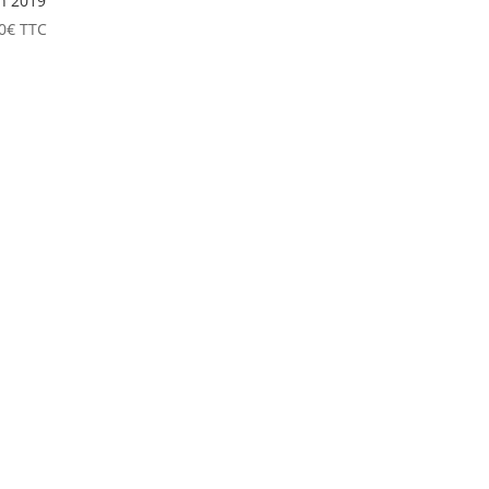
n 2019
0
€
TTC