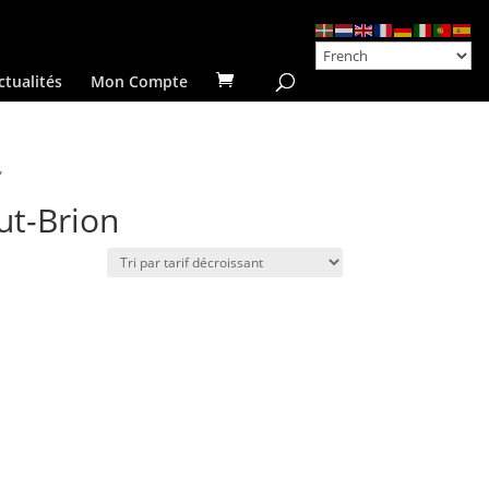
ctualités
Mon Compte
”
ut-Brion