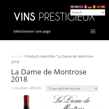
Sélectionner une page
Accueil
/ Produits identifiés “La Dame de Montrose
2018”
La Dame de Montrose
2018
Trié
2 résultats affichés
par
prix
décroissant