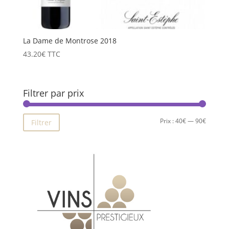
La Dame de Montrose 2018
43.20
€
TTC
Filtrer par prix
Prix
Prix
Prix :
40€
—
90€
Filtrer
min
max