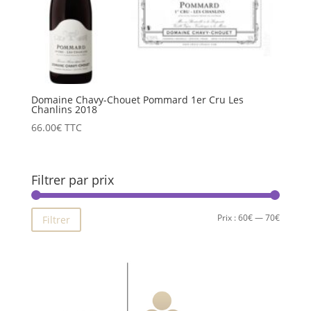
Domaine Chavy-Chouet Pommard 1er Cru Les
Chanlins 2018
66.00
€
TTC
Filtrer par prix
Prix
Prix
Prix :
60€
—
70€
Filtrer
min
max