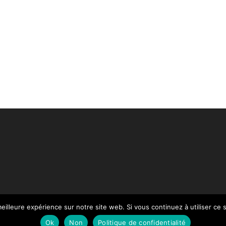
eilleure expérience sur notre site web. Si vous continuez à utiliser ce
Paiement
Mentions légales
Contact
Notre Catalogue
Ok
Non
Politique de confidentialité