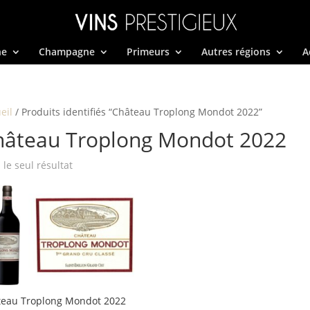
ne
Champagne
Primeurs
Autres régions
A
eil
/ Produits identifiés “Château Troplong Mondot 2022”
hâteau Troplong Mondot 2022
i le seul résultat
teau Troplong Mondot 2022