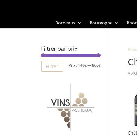
Bordeaux
Bourgogne
Rhô
Filtrer par prix
Accu
C
Prix
Prix
Prix :
140€
—
860€
Filtrer
Voic
min
max
Châ