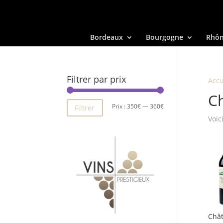
Bordeaux
Bourgogne
Rhô
Filtrer par prix
Accu
C
Prix
Prix
Prix :
350€
—
360€
Filtrer
Voic
min
max
Chât