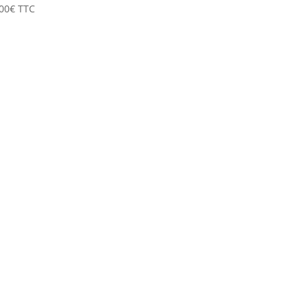
00
€
TTC