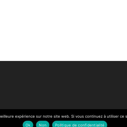
eilleure expérience sur notre site web. Si vous continuez à utiliser ce
Paiement
Mentions légales
Contact
Notre Catalogue
Ok
Non
Politique de confidentialité