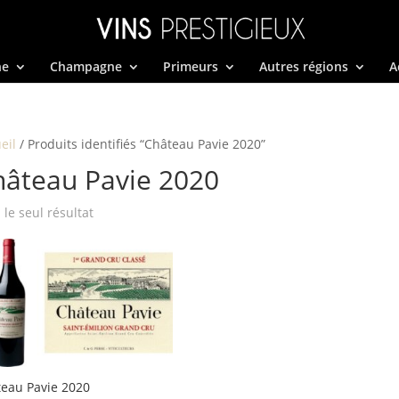
ne
Champagne
Primeurs
Autres régions
A
eil
/ Produits identifiés “Château Pavie 2020”
hâteau Pavie 2020
i le seul résultat
eau Pavie 2020