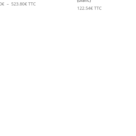
(blanc)
Plage
0
€
–
523.80
€
TTC
122.54
€
TTC
de
prix :
87.30€
à
523.80€