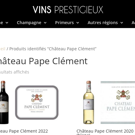
ne
Champagne
Primeurs
Autres régions
A
eil
/ Produits identifiés “Château Pape Clément”
hâteau Pape Clément
Trié
sultats affichés
par
prix
décroissant
teau Pape Clément 2022
Château Pape Clément 2020