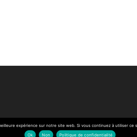
eilleure expérience sur notre site web. Si vous continuez à utiliser ce
Paiement
Mentions légales
Contact
Notre Catalogue
Ok
Non
Politique de confidentialité