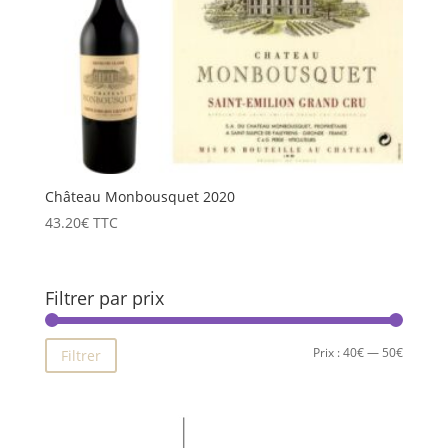
Château Monbousquet 2020
43.20
€
TTC
Filtrer par prix
Prix
Prix
Prix :
40€
—
50€
Filtrer
min
max