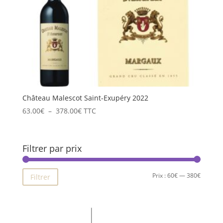
Château Malescot Saint-Exupéry 2022
Plage
63.00
€
–
378.00
€
TTC
de
prix :
63.00€
Filtrer par prix
à
378.00€
Prix
Prix
Prix :
60€
—
380€
Filtrer
min
max