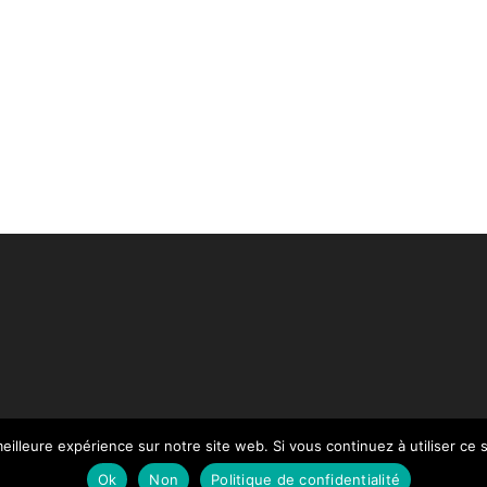
eilleure expérience sur notre site web. Si vous continuez à utiliser ce
Paiement
Mentions légales
Contact
Notre Catalogue
Ok
Non
Politique de confidentialité