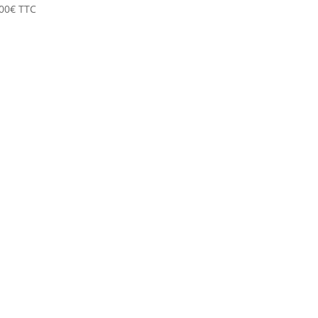
00
€
TTC