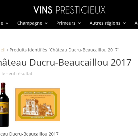
ne
Champagne
Primeurs
Autres régions
A
eil
/ Produits identifiés “Château Ducru-Beaucaillou 2017”
hâteau Ducru-Beaucaillou 2017
i le seul résultat
eau Ducru-Beaucaillou 2017