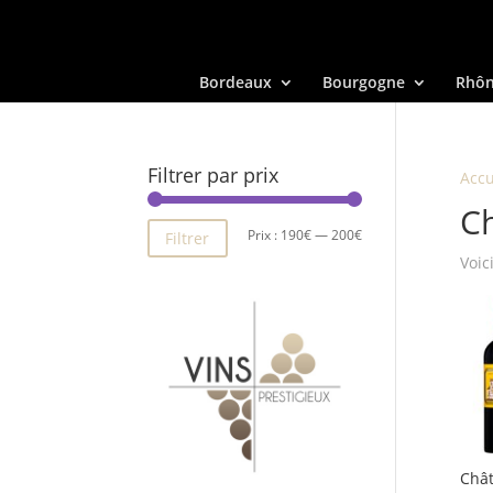
Bordeaux
Bourgogne
Rhô
Filtrer par prix
Accu
C
Prix
Prix
Prix :
190€
—
200€
Filtrer
Voic
min
max
Chât