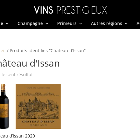
ne
Champagne
Primeurs
Autres régions
A
eil
/ Produits identifiés “Château d'Issan”
âteau d'Issan
i le seul résultat
eau d’Issan 2020