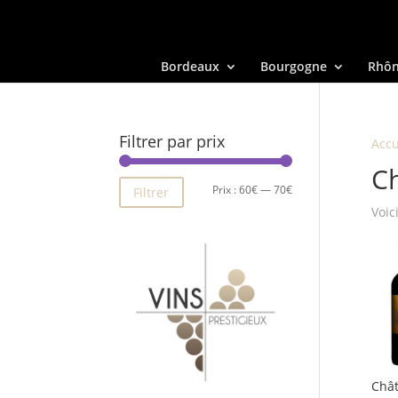
Bordeaux
Bourgogne
Rhô
Filtrer par prix
Accu
Ch
Prix
Prix
Prix :
60€
—
70€
Filtrer
Voic
min
max
Chât