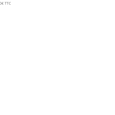
0
€
TTC