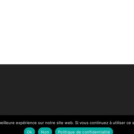
eilleure expérience sur notre site web. Si vous continuez à utiliser ce
Paiement
Mentions légales
Contact
Notre Catalogue
Ok
Non
Politique de confidentialité