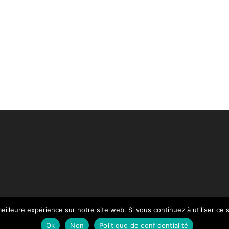
eilleure expérience sur notre site web. Si vous continuez à utiliser ce
Paiement
Mentions légales
Contact
Notre Catalogue
Ok
Non
Politique de confidentialité