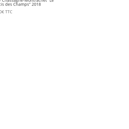
 – Chassagne-Montrachet “Le
is des Champs” 2018
0
€
TTC