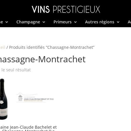
ne
Champagne
Primeurs
Autres régions
A
eil
/ Produits identifiés “Chassagne-Montrachet”
hassagne-Montrachet
i le seul résultat
ine Jean-Claude Bachelet et