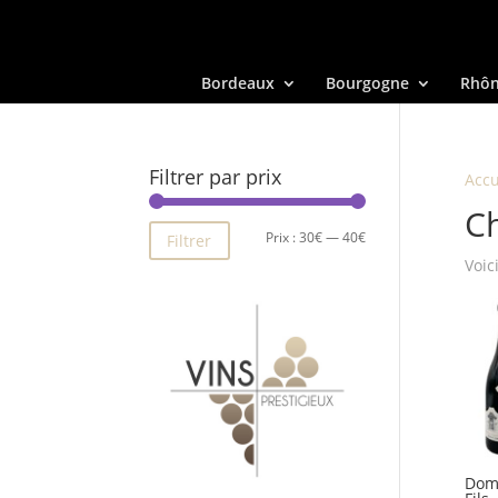
Bordeaux
Bourgogne
Rhô
Filtrer par prix
Accu
C
Prix
Prix
Prix :
30€
—
40€
Filtrer
Voic
min
max
Doma