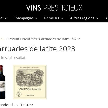
ne
Champagne
Primeurs
Autres régions
A
eil
/ Produits identifiés “Carruades de lafite 2023”
rruades de lafite 2023
i le seul résultat
uades de Lafite 2023