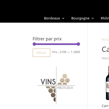
Bordeaux
Bourgogne
Rhô
Filtrer par prix
Accu
Ca
Prix
Prix
Prix :
210€
—
1 280€
Filtrer
Voic
min
max
Carr