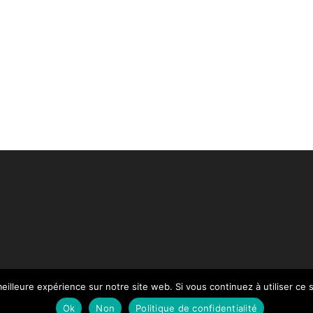
eilleure expérience sur notre site web. Si vous continuez à utiliser ce
Paiement
Mentions légales
Contact
Notre Catalogue
Ok
Non
Politique de confidentialité